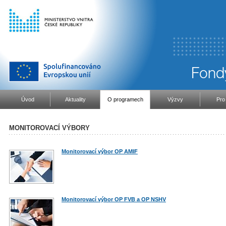
Úvod
Aktuality
O programech
Výzvy
Pro
MONITOROVACÍ VÝBORY
Monitorovací výbor OP AMIF
Monitorovací výbor OP FVB a OP NSHV