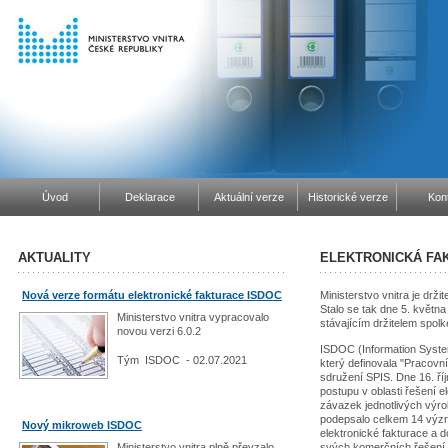
Úvod
Deklarace
Aktuální verze
Historické verze
Kon
AKTUALITY
ELEKTRONICKÁ FA
Nová verze formátu elektronické fakturace ISDOC
Ministerstvo vnitra je drž
Stalo se tak dne 5. květn
Ministerstvo vnitra vypracovalo
stávajícím držitelem spol
novou verzi 6.0.2
ISDOC (Information Syste
Tým ISDOC - 02.07.2021
který definovala "Pracovn
sdružení SPIS. Dne 16. ř
postupu v oblasti řešení e
závazek jednotlivých výr
podepsalo celkem 14 význ
Nový mikroweb ISDOC
elektronické fakturace a d
Ministerstvo vnitra plně převzalo
svých komerčních řešení. D