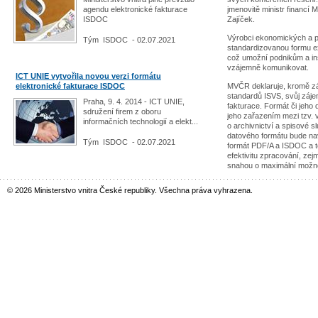
agendu elektronické fakturace
jmenovitě ministr financí 
ISDOC
Zajíček.
Výrobci ekonomických a 
Tým ISDOC - 02.07.2021
standardizovanou formu ex
což umožní podnikům a in
vzájemně komunikovat.
ICT UNIE vytvořila novou verzi formátu
elektronické fakturace ISDOC
MVČR deklaruje, kromě z
standardů ISVS, svůj zájem
Praha, 9. 4. 2014 - ICT UNIE,
fakturace. Formát či jeho 
sdružení firem z oboru
jeho zařazením mezi tzv. 
informačních technologií a elekt...
o archivnictví a spisové s
datového formátu bude nav
Tým ISDOC - 02.07.2021
formát PDF/A a ISDOC a 
efektivitu zpracování, zej
snahou o maximální možno
© 2026 Ministerstvo vnitra České republiky. Všechna práva vyhrazena.