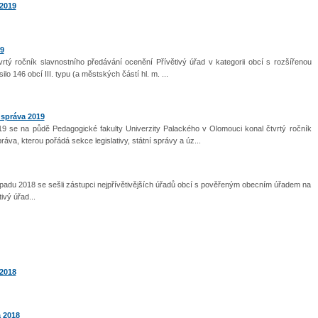
 2019
19
rtý ročník slavnostního předávání ocenění Přívětivý úřad v kategorii obcí s rozšířenou
lo 146 obcí III. typu (a městských částí hl. m. ...
 správa 2019
19 se na půdě Pedagogické fakulty Univerzity Palackého v Olomouci konal čtvrtý ročník
áva, kterou pořádá sekce legislativy, státní správy a úz...
topadu 2018 se sešli zástupci nejpřívětivějších úřadů obcí s pověřeným obecním úřadem na
ivý úřad...
 2018
 2018