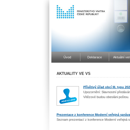
Úvod
Deklarace
Aktuální ve
AKTUALITY VE VS
Přívětivý úřad obcí III. typu 20
Upozornění: Slavnostní předáván
Vítězové budou obesláni poštou.
Prezentace z konference Moderní veřejná správa
Seznam prezentací z konference Moderní veřejná s