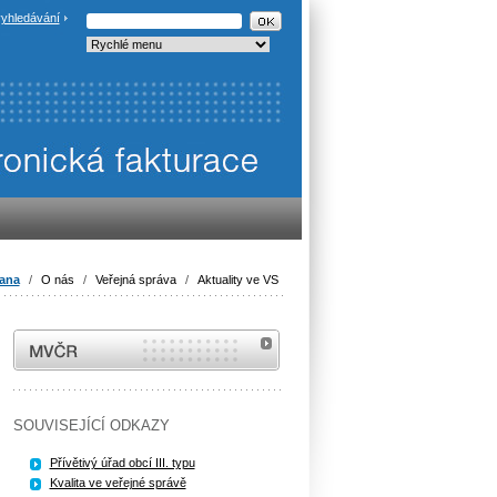
yhledávání
rana
/
O nás
/
Veřejná správa
/
Aktuality ve VS
MVČR
SOUVISEJÍCÍ ODKAZY
Přívětivý úřad obcí III. typu
Kvalita ve veřejné správě