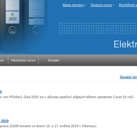
Mapa serveru
Textová verze
Rozšířené v
rze
Historické verze
Kontakt
Úvodní st
20
í cen Přívětivý úřad 2020 se z důvodu opatření přijatých během pandemie Covid-19 ruší.
 2019
práva 20189 konané ve dnech 16. a 17. května 2019 v Olomouci.