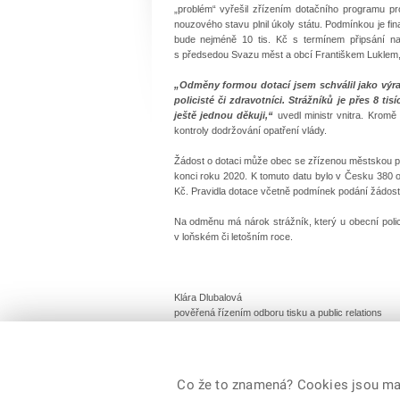
„problém“ vyřešil zřízením dotačního programu p
nouzového stavu plnil úkoly státu. Podmínkou je f
bude nejméně 10 tis. Kč s termínem připsání na
s předsedou Svazu měst a obcí Františkem Luklem, 
„Odměny formou dotací jsem schválil jako výraz 
policisté či zdravotníci. Strážníků je přes 8 
ještě jednou děkuji,“
uvedl ministr vnitra. Kromě 
kontroly dodržování opatření vlády.
Žádost o dotaci může obec se zřízenou městskou poli
konci roku 2020. K tomuto datu bylo v Česku 380 o
Kč. Pravidla dotace včetně podmínek podání žádost
Na odměnu má nárok strážník, který u obecní polic
v loňském či letošním roce.
Klára Dlubalová
pověřená řízením odboru tisku a public relations
Co že to znamená? Cookies jsou malé