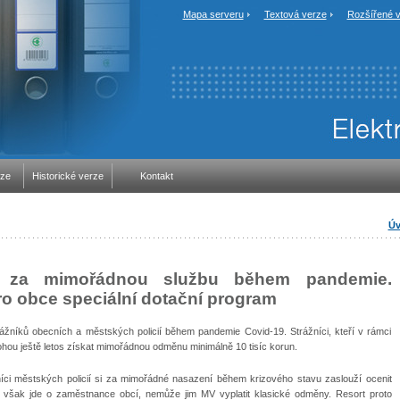
Mapa serveru
Textová verze
Rozšířené v
rze
Historické verze
Kontakt
Úv
ny za mimořádnou službu během pandemie.
 pro obce speciální dotační program
trážníků obecních a městských policií během pandemie Covid-19. Strážníci, kteří v rámci
ohou ještě letos získat mimořádnou odměnu minimálně 10 tisíc korun.
níci městských policií si za mimořádné nasazení během krizového stavu zaslouží ocenit
tože však jde o zaměstnance obcí, nemůže jim MV vyplatit klasické odměny. Resort proto