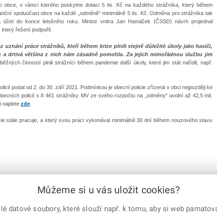
ro obce, v rámci kterého poskytne dotaci 5 tis. Kč na každého strážníka, který během
inanční spoluúčast obce na každé „odměně“ minimálně 5 tis. Kč. Odměna pro strážníka tak
 účet do konce letošního roku. Ministr vnitra Jan Hamáček (ČSSD) návrh projednal
který řešení podpořil.
uznání práce strážníků, kteří během krize plnili stejně důležité úkoly jako hasiči,
tisíc a drtivá většina z nich nám zásadně pomohla. Za jejich mimořádnou službu jim
běžných činností plnili strážníci během pandemie další úkoly, které jim stát nařídil, např.
cií podat od 2. do 30. září 2021. Podmínkou je obecní policie zřízená v obci nejpozději ke
becních policií s 8 461 strážníky. MV ze svého rozpočtu na „odměny“ uvolní až 42,5 mil.
i najdete
zde
.
ie stále pracuje, a který svou práci vykonával minimálně 30 dní během nouzového stavu
Můžeme si u vás uložit cookies?
e-mailem
vytisknout
Facebook
X
Corp.
 datové soubory, které slouží např. k tomu, aby si web pamatoval