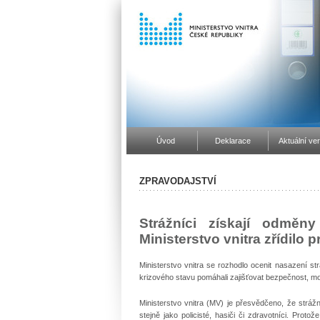
Úvod
Deklarace
Aktuální ve
ZPRAVODAJSTVÍ
Strážníci získají odmě
Ministerstvo vnitra zřídilo
Ministerstvo vnitra se rozhodlo ocenit nasazení s
krizového stavu pomáhali zajišťovat bezpečnost, m
Ministerstvo vnitra (MV) je přesvědčeno, že stráž
stejně jako policisté, hasiči či zdravotníci. Pro