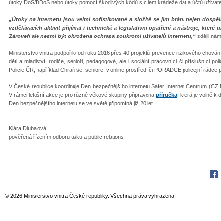
útoky DoS/DDoS nebo útoky pomocí škodlivých kódů s cílem krádeže dat a účtů uživate
„Útoky na internetu jsou velmi sofistikované a složitě se jim brání nejen dospělí,
vzdělávacích aktivit přijímat i technická a legislativní opatření a nástroje, které
Zároveň ale nesmí být ohrožena ochrana soukromí uživatelů internetu,“
sdělil nám
Ministerstvo vnitra podpořilo od roku 2016 přes 40 projektů prevence rizikového chování 
děti a mladiství, rodiče, senioři, pedagogové, ale i sociální pracovníci či příslušníci pol
Policie ČR, například Chraň se, seniore, v online prostředí či PORADCE policejní rádce p
V České republice koordinuje Den bezpečnějšího internetu Safer Internet Centrum (CZ
V rámci letošní akce je pro různé věkové skupiny připravena
příručka
, která je volně k d
Den bezpečnějšího internetu se ve světě připomíná již 20 let.
Klára Dlubalová
pověřená řízením odboru tisku a public relations
Fac
© 2026 Ministerstvo vnitra České republiky. Všechna práva vyhrazena.