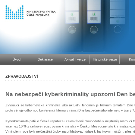
Úvod
Deklarace
Aktuální verze
Historické verze
Kon
ZPRAVODAJSTVÍ
Na nebezpečí kyberkriminality upozorní Den b
Zvyšující se kybernetická kriminalita jako aktuální fenomén je hlavním tématem Dne 
proto věnuje odbornou konferenci, kterou v rámci Dne bezpečnějšího internetu v úterý 
Kyberkriminalita patří v České republice i celosvětově dlouhodobě k nejstrměji rostoucí tre
více než 10 % z celkové registrované kriminality v Česku. Meziročně tato kriminalita vzr
V minulém roce byly nejčastější útoky na přihlašovací údaje k bankovním účtům, přes