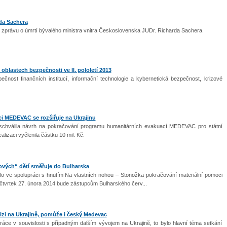
rda Sachera
l zprávu o úmrtí bývalého ministra vnitra Československa JUDr. Richarda Sachera.
oblastech bezpečnosti ve II. pololetí 2013
ečnost finančních institucí, informační technologie a kybernetická bezpečnost, krizové
 MEDEVAC se rozšiřuje na Ukrajinu
 schválila návrh na pokračování programu humanitárních evakuací MEDEVAC pro státní
ealizaci vyčlenila částku 10 mil. Kč.
ových“ dětí směřuje do Bulharska
vilo ve spolupráci s hnutím Na vlastních nohou – Stonožka pokračování materiální pomoci
čtvrtek 27. února 2014 bude zástupcům Bulharského červ...
krizi na Ukrajině, pomůže i český Medevac
ráce v souvislosti s případným dalším vývojem na Ukrajině, to bylo hlavní téma setkání