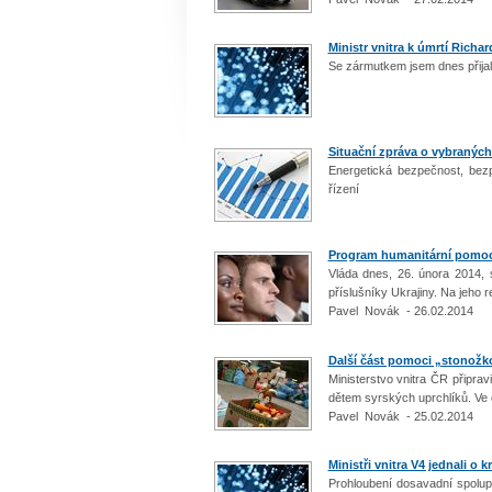
Ministr vnitra k úmrtí Richa
Se zármutkem jsem dnes přija
Situační zpráva o vybraných 
Energetická bezpečnost, bezp
řízení
Program humanitární pomoci
Vláda dnes, 26. února 2014,
příslušníky Ukrajiny. Na jeho r
Pavel Novák - 26.02.2014
Další část pomoci „stonožk
Ministerstvo vnitra ČR připra
dětem syrských uprchlíků. Ve 
Pavel Novák - 25.02.2014
Ministři vnitra V4 jednali o 
Prohloubení dosavadní spolup