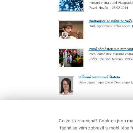
ministrů vnitra zemí Visegráds
Pavel Novák - 25.02.2014
Biatlonisté se vrátili ze Soči
Další sportovci Centra sport
První náměstek ministra vnit
První náměstek ministra vnitra
vítězku ze Soči Martinu Sáblí
Stříbrná biatlonová štafeta
Další úspěch sportovců Centra sport
Počet: 2377 / 238
Co že to znamená? Cookies jsou malé
předchozí
|
1
...
187
188
189
19
řádně se vám zobrazil a mohl lépe 