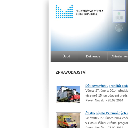
Úvod
Deklarace
Aktuální ve
ZPRAVODAJSTVÍ
Děti syrských uprchlíků získ
Včera, 27. února 2014, předal
více než 15 tun ošacení předst
Pavel Novák - 28.02.2014
Česko přijalo 27 zraněných
Ve čtvrtek 27. února 2014 večer
v Česku léčeni v rámci progra
Pavel Novák - 27.02.2014