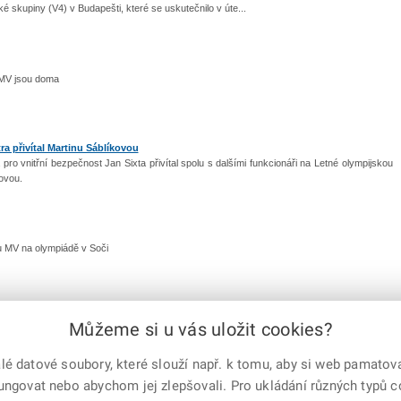
ké skupiny (V4) v Budapešti, které se uskutečnilo v úte...
u MV jsou doma
ra přivítal Martinu Sáblíkovou
 pro vnitřní bezpečnost Jan Sixta přivítal spolu s dalšími funkcionáři na Letné olympijskou
kovou.
u MV na olympiádě v Soči
Můžeme si u vás uložit cookies?
 datové soubory, které slouží např. k tomu, aby si web pamatoval
0
191
192
193
194
195
196
197
198
199
200
201
...
238
|
další
fungovat nebo abychom jej zlepšovali. Pro ukládání různých typů 