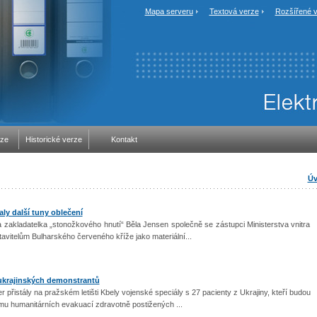
Mapa serveru
Textová verze
Rozšířené v
rze
Historické verze
Kontakt
Úv
aly další tuny oblečení
a zakladatelka „stonožkového hnutí“ Běla Jensen společně se zástupci Ministerstva vnitra
avitelům Bulharského červeného kříže jako materiální...
 ukrajinských demonstrantů
 přistály na pražském letišti Kbely vojenské speciály s 27 pacienty z Ukrajiny, kteří budou
mu humanitárních evakuací zdravotně postižených ...