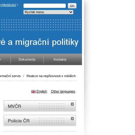
yhledávání
y
Dokumenty
Kontakty
ormační servis
/
Reakce na nepřesnosti v médiích
English
Other languages
MVČR
internetové stránky Policie ČR