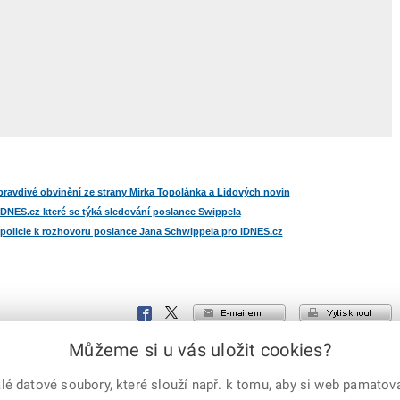
pravdivé obvinění ze strany Mirka Topolánka a Lidových novin
iDNES.cz které se týká sledování poslance Swippela
 policie k rozhovoru poslance Jana Schwippela pro iDNES.cz
e-mailem
vytisknout
Facebook
X
Corp.
Můžeme si u vás uložit cookies?
 práva vyhrazena.
Mapa serveru
|
 datové soubory, které slouží např. k tomu, aby si web pamatoval