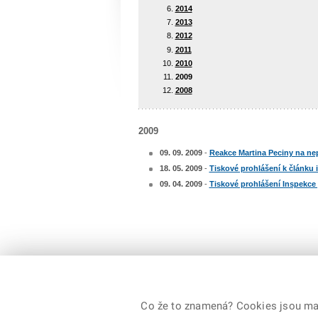
2014
2013
2012
2011
2010
2009
2008
2009
09. 09. 2009
-
Reakce Martina Peciny na ne
18. 05. 2009
-
Tiskové prohlášení k článku 
09. 04. 2009
-
Tiskové prohlášení Inspekce
© 2026 Ministerstvo vnitra České republiky. Všechna
Co že to znamená? Cookies jsou malé