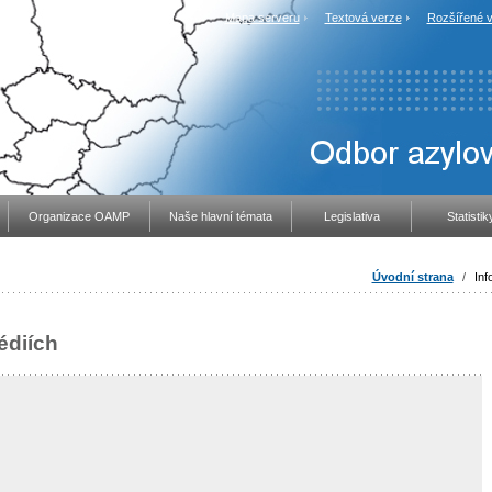
Mapa serveru
Textová verze
Rozšířené v
Organizace OAMP
Naše hlavní témata
Legislativa
Statistik
Úvodní strana
/
Inf
édiích