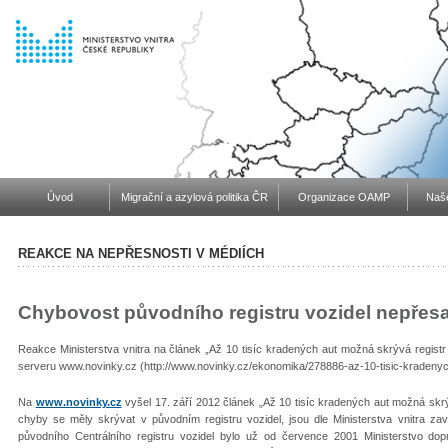
Úvod
Migrační a azylová politika ČR
Organizace OAMP
Naše
REAKCE NA NEPŘESNOSTI V MÉDIÍCH
Chybovost původního registru vozidel nepřes
Reakce Ministerstva vnitra na článek „Až 10 tisíc kradených aut možná skrývá registr
serveru www.novinky.cz (http://www.novinky.cz/ekonomika/278886-az-10-tisic-kradenyc
Na
www.novinky.cz
vyšel 17. září 2012 článek „Až 10 tisíc kradených aut možná skrýv
chyby se měly skrývat v původním registru vozidel, jsou dle Ministerstva vnitra za
původního Centrálního registru vozidel bylo už od července 2001 Ministerstvo do