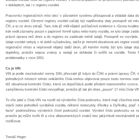
v dokladech, tak i v registru vozidel.
Pracovníci registračních míst obcí v původním systému přistupovali a vkládali data do
registru vozidel. Okresní registry vozidel začaly být naplňovány daty postupně od rok
ČR, a to ze dvou zdrojů. Tam, kde již měli nějaké počítačové evidence s různou kvalito
kde vedli záznamy pouze v papírové formě spisu nebo karty vozidla, se tyto údaje zadával
právní úprava než dnes a do registru se zadávalo méně údajů. Postupně se rozvíjela ja
údaje vozidel nebyly v té době vyžadovány, takže je nemohl obsahovat ani registr vozid
registrační místo a neprovedl nějaký další úkon, při kterém mohly být tyto údaje do
doplněny, protože nejsou známy a nedají se dohledat či ověřit na vozidle. Tento fa
problematiky v roce 2001.
Co je VIN
VIN je podle mezinárodní normy DIN, převzaté již kdysi do ČSN a právní úpravy ČR, 
jednotlivých místech tohoto unikátního čísla mohou objevovat pouze touto normou sta
též obsahovat kontrolní číslici, která se dopočítává podle předem stanoveného vzorce.
zamýšlenou kontrolní číslici nevyplňuje, protože již tak jim dnes „pouze“ 17 míst čísla V
To vše platí u čísla VIN na rozdíl od výrobního čísla podvozku, které mají všechna ostat
starší nebo jednotlivě vyráběná vozidla, některé motocykly, tříkolky a čtyřkolky, popř.
facto“ podmnožinou výrobních čísel podvozků vozidel. Výrobní číslo podvozku se na
protože jej může tvořit tři a více alfanumerických znaků bez jakýchkoli mezinárodně p
rozlišovat.
Tomáš Heger