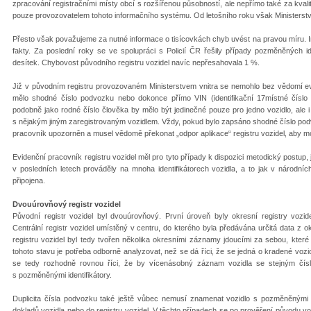
zpracování registračními místy obcí s rozšířenou působností, ale nepřímo také za kvali
pouze provozovatelem tohoto informačního systému. Od letošního roku však Ministerstvo
Přesto však považujeme za nutné informace o tisícovkách chyb uvést na pravou míru. I
fakty. Za poslední roky se ve spolupráci s Policií ČR řešily případy pozměněných id
desítek. Chybovost původního registru vozidel navíc nepřesahovala 1 %.
Již v původním registru provozovaném Ministerstvem vnitra se nemohlo bez vědomí evi
mělo shodné číslo podvozku nebo dokonce přímo VIN (identifikační 17místné číslo vo
podobně jako rodné číslo člověka by mělo být jedinečné pouze pro jedno vozidlo, ale i 
s nějakým jiným zaregistrovaným vozidlem. Vždy, pokud bylo zapsáno shodné číslo podvo
pracovník upozorněn a musel vědomě překonat „odpor aplikace“ registru vozidel, aby mo
Evidenční pracovník registru vozidel měl pro tyto případy k dispozici metodický postup, 
v posledních letech prováděly na mnoha identifikátorech vozidla, a to jak v národní
připojena.
Dvouúrovňový registr vozidel
Původní registr vozidel byl dvouúrovňový. První úroveň byly okresní registry vozi
Centrální registr vozidel umístěný v centru, do kterého byla předávána určitá data z 
registru vozidel byl tedy tvořen několika okresními záznamy jdoucími za sebou, které 
tohoto stavu je potřeba odborně analyzovat, než se dá říci, že se jedná o kradené vozi
se tedy rozhodně rovnou říci, že by vícenásobný záznam vozidla se stejným čís
s pozměněnými identifikátory.
Duplicita čísla podvozku také ještě vůbec nemusí znamenat vozidlo s pozměněnými id
dokladů vozidla nebo do registru vozidel. V těchto případech se po prověření původu voz