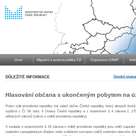
Úvod
Migrační a azylová politika ČR
Organizace OAMP
Naše
DŮLEŽITÉ INFORMACE
Úvodní strana
Hlasování občana s ukončeným pobytem na úz
Právo volit prezidenta republiky má státní občan České republiky, který alespoň druhý
vyplývá z Čl. 56 odst. 6 Ústavy České republiky a z ustanovení § 4 zákona č. 275
některých zákonů (zákon o volbě prezidenta republiky).
V souladu s ustanovením § 29 zákona o volbě prezidenta republiky jsou voliči zapsán
vedeném zastupitelským úřadem nebo zvláštním seznamu voličů vedeném obecním úřad