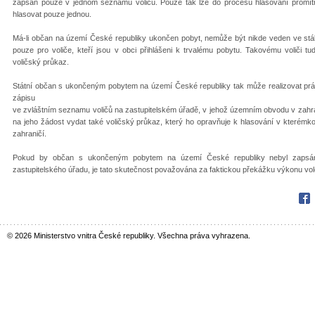
zapsán pouze v jednom seznamu voličů. Pouze tak lze do procesu hlasování promítn
hlasovat pouze jednou.
Má-li občan na území České republiky ukončen pobyt, nemůže být nikde veden ve stá
pouze pro voliče, kteří jsou v obci přihlášeni k trvalému pobytu. Takovému volič
voličský průkaz.
Státní občan s ukončeným pobytem na území České republiky tak může realizovat práv
zápisu
ve zvláštním seznamu voličů na zastupitelském úřadě, v jehož územním obvodu v zahrani
na jeho žádost vydat také voličský průkaz, který ho opravňuje k hlasování v kterémk
zahraničí.
Pokud by občan s ukončeným pobytem na území České republiky nebyl zapsán 
zastupitelského úřadu, je tato skutečnost považována za faktickou překážku výkonu vo
Fac
© 2026 Ministerstvo vnitra České republiky. Všechna práva vyhrazena.