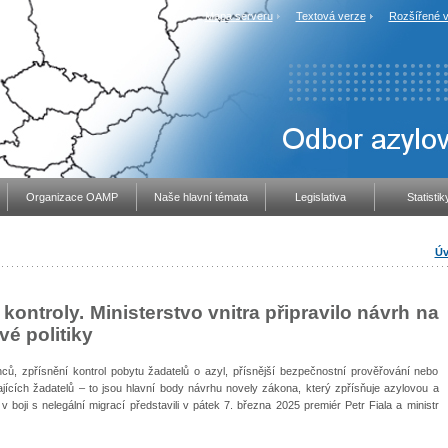
Mapa serveru
Textová verze
Rozšířené v
Organizace OAMP
Naše hlavní témata
Legislativa
Statistik
Úv
í kontroly. Ministerstvo vnitra připravilo návrh na
vé politiky
nců, zpřísnění kontrol pobytu žadatelů o azyl, přísnější bezpečnostní prověřování nebo
ících žadatelů – to jsou hlavní body návrhu novely zákona, který zpřísňuje azylovou a
v boji s nelegální migrací představili v pátek 7. března 2025 premiér Petr Fiala a ministr