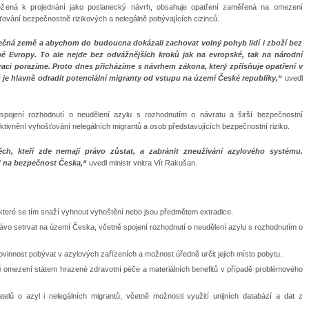
žená k projednání jako poslanecký návrh, obsahuje opatření zaměřená na omezení
ování bezpečnostně rizikových a nelegálně pobývajících cizinců.
ečná země a abychom do budoucna dokázali zachovat volný pohyb lidí i zboží bez
né Evropy. To ale nejde bez odvážnějších kroků jak na evropské, tak na národní
raci porazíme. Proto dnes přicházíme s návrhem zákona, který zpřísňuje opatření v
 je hlavně odradit potenciální migranty od vstupu na území České republiky,“
uvedl
 spojení rozhodnutí o neudělení azylu s rozhodnutím o návratu a širší bezpečnostní
ktivnění vyhošťování nelegálních migrantů a osob představujících bezpečnostní riziko.
těch, kteří zde nemají právo zůstat, a zabránit zneužívání azylového systému.
d na bezpečnost Česka,“
uvedl ministr vnitra Vít Rakušan.
které se tím snaží vyhnout vyhoštění nebo jsou předmětem extradice.
právo setrvat na území Česka, včetně spojení rozhodnutí o neudělení azylu s rozhodnutím o
povinnost pobývat v azylových zařízeních a možnost úředně určit jejich místo pobytu.
ně omezení státem hrazené zdravotní péče a materiálních benefitů v případě problémového
elů o azyl i nelegálních migrantů, včetně možnosti využití unijních databází a dat z