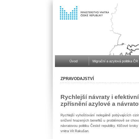
Úvod
Migrační a azylová politika ČR
ZPRAVODAJSTVÍ
Rychlejší návraty i efektivn
zpřísnění azylové a návrato
Rychlejší vyhošťování nelegálně pobývajících cizi
snížení hrazených benefitů u problémově se chovaj
návratovou politiku České republiky. Klíčové kroky 
vnitra Vít Rakušan.