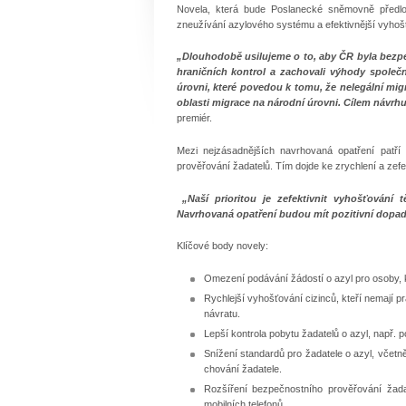
Novela, která bude Poslanecké sněmovně předlo
zneužívání azylového systému a efektivnější vyhošť
„Dlouhodobě usilujeme o to, aby ČR byla bezp
hraničních kontrol a zachovali výhody společ
úrovni, které povedou k tomu, že nelegální mig
oblasti migrace na národní úrovni. Cílem návrhu
premiér.
Mezi nejzásadnějších navrhovaná opatření patří
prověřování žadatelů. Tím dojde ke zrychlení a zefe
„Naší prioritou je zefektivnit vyhošťování 
Navrhovaná opatření budou mít pozitivní dopa
Klíčové body novely:
Omezení podávání žádostí o azyl pro osoby, 
Rychlejší vyhošťování cizinců, kteří nemají 
návratu.
Lepší kontrola pobytu žadatelů o azyl, např. 
Snížení standardů pro žadatele o azyl, včet
chování žadatele.
Rozšíření bezpečnostního prověřování žadat
mobilních telefonů.