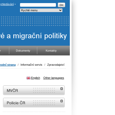
yhledávání
y
Dokumenty
Kontakty
odní strana
/
Informační servis
/
Zpravodajství
English
Other languages
MVČR
internetové stránky Policie ČR