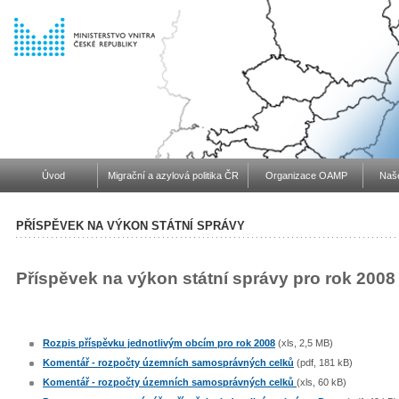
Úvod
Migrační a azylová politika ČR
Organizace OAMP
Naše
PŘÍSPĚVEK NA VÝKON STÁTNÍ SPRÁVY
Příspěvek na výkon státní správy pro rok 2008
Rozpis příspěvku jednotlivým obcím pro rok 2008
(xls, 2,5 MB)
Komentář - rozpočty územních samosprávných celků
(pdf, 181 kB)
Komentář - rozpočty územních samosprávných celků
(xls, 60 kB)