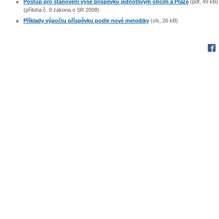
Postup pro stanovení výše příspěvku jednotlivým obcím a Praze
(pdf, 49 kB)
(příloha č. 9 zákona o SR 2008)
Příklady výpočtu příspěvku podle nové metodiky
(xls, 26 kB)
Fac