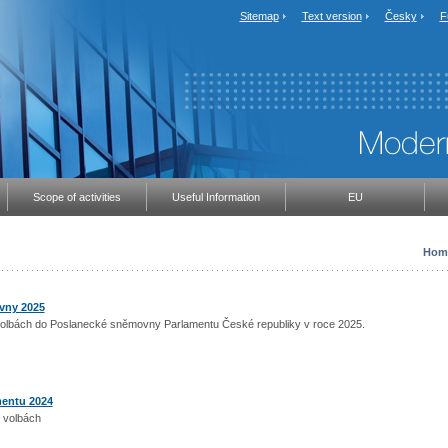
Sitemap
Text version
Česky
F
Scope of activities
Useful Information
EU
Hom
vny 2025
o volbách do Poslanecké sněmovny Parlamentu České republiky v roce 2025.
mentu 2024
 o volbách