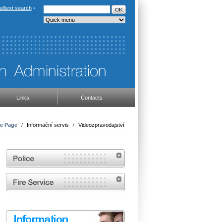
ulltext search
Links
Contacts
e Page
/
Informační servis
/
Videozpravodajství
Website of the Police of the Czech Republic
Website of the Fire and Rescue Service of the
Czech Republic