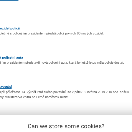
zidel policii
lečně s policejním prezidentem předali policii prvních 80 nových vozidel.
á policejní auta
jním prezidentem představili nová policejní auta, která by ještě letos měla policie dostat.
ovstání
 při příležitosti 74. výročí Pražského povstání, se v pátek 3. května 2019 v 10 hod. sešli u
y Ministerstva vnitra na Letné náměstek minist...
Can we store some cookies?
|
1
2
3
4
5
6
7
8
...
13
|
Next