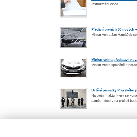
Instruktážní video
Předání prvních 80 nových vo
Ministr vnitra Jan Hamáček spo
Ministr vnitra představil nov
Ministr vnitra společně s police
Uctění památky Pražského p
Na pietním aktu, který se konal
pamětní desky na průčelí budov
Count: 121 / 13