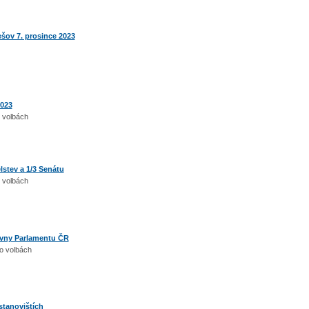
ešov 7. prosince 2023
2023
 o volbách
lstev a 1/3 Senátu
 o volbách
vny Parlamentu ČR
i o volbách
stanovištích