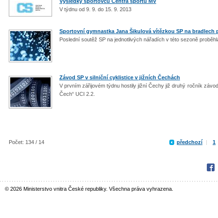
Výsledky sportovců Centra sportu MV
V týdnu od 9. 9. do 15. 9. 2013
Sportovní gymnastka Jana Šikulová vítězkou SP na bradlech 
Poslední soutěž SP na jednotlivých nářadích v této sezoně proběh
Závod SP v silniční cyklistice v jižních Čechách
V prvním zářijovém týdnu hostily jižní Čechy již druhý ročník závod
Čech“ UCI 2.2.
Počet: 134 / 14
předchozí
|
1
Fac
© 2026 Ministerstvo vnitra České republiky. Všechna práva vyhrazena.