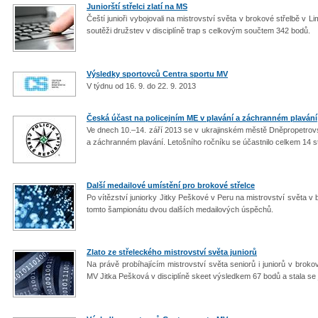
Juniorští střelci zlatí na MS
Čeští junioři vybojovali na mistrovství světa v brokové střelbě v L
soutěži družstev v disciplíně trap s celkovým součtem 342 bodů.
Výsledky sportovců Centra sportu MV
V týdnu od 16. 9. do 22. 9. 2013
Česká účast na policejním ME v plavání a záchranném plavání
Ve dnech 10.–14. září 2013 se v ukrajinském městě Dněpropetrovsk 
a záchranném plavání. Letošního ročníku se účastnilo celkem 14 st
Další medailové umístění pro brokové střelce
Po vítězství juniorky Jitky Peškové v Peru na mistrovství světa v
tomto šampionátu dvou dalších medailových úspěchů.
Zlato ze střeleckého mistrovství světa juniorů
Na právě probíhajícím mistrovství světa seniorů i juniorů v broko
MV Jitka Pešková v disciplíně skeet výsledkem 67 bodů a stala se j