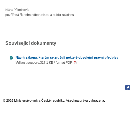
Klára Pěknicová
pověřená řízením odboru tisku a public relations
Související dokumenty
Návrh zákona, kterým se zrušují některé obsoletní právní předpisy
Velikost souboru:317,1 KB / formát PDF
Fac
© 2026 Ministerstvo vnitra České republiky. Všechna práva vyhrazena.