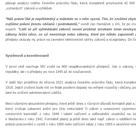
plánuje analýzu celého českého právního řádu, která kompletně prozkoumá 42 000
„vyhaslých“ zákonů a vyhlášek.
"Náš právní řád je nepřehledný a málokdo se v něm vyzná. Tím, že zrušíme zbyte
zvýšíme právní jistotu občanů i podnikatelů,"
uvedl Jan Hamáček s tím, že po zruše
experti.
"Lidé se při vyhledávání zákonů nesmí probírat stovkami stran nesmysl
zákony řešící něco, co už neexistuje nebo zákony, které jen někdo zapomněl z
předpisy ukázaly mj. práce na zavedení elektronické sbírky zákonů a eLegislativy. Do č
Systémově a koordinovaně
V první vlně navrhuje MV zrušit na 800 neaplikovatelných předpisů. Jde o zákony, 
republiky, ale i o předpisy po roce 1945 až do současnosti.
V další fázi proběhne do března 2021 analýza českého právního řádu, která komplexně
1918. Jejich zrušení bude mít ve finále pozitivní dopady na veřejné rozpočty i občany, p
také ke snížení administrativní zátěže.
Mezi rušenými absurdními předpisy, které ještě dnes z různých důvodů formálně platí a 
který zrušuje zabavení jmění pro činy velezrádné či zákon o ustanovení výpomo
cestovních kanceláří z roku 1948 i vládní nařízení o odškodnění osadníků na úz
k Maďarsku z roku 1941. Formálně platný je ještě dnes také např. zákon o oddělení 
pobytu pracovníků v cizině z roku 1969 nebo nařízení vlády z roku 1993 o ukončení ome