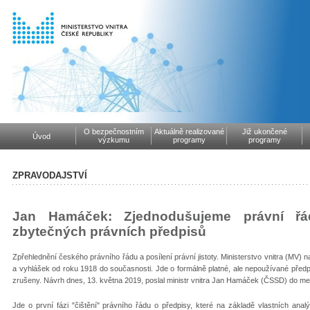
O bezpečnostním
Aktuálně realizované
Již ukončené
Úvod
výzkumu
programy
programy
ZPRAVODAJSTVÍ
Jan Hamáček: Zjednodušujeme právní řá
zbytečných právních předpisů
Zpřehlednění českého právního řádu a posílení právní jistoty. Ministerstvo vnitra (MV) 
a vyhlášek od roku 1918 do současnosti. Jde o formálně platné, ale nepoužívané před
zrušeny. Návrh dnes, 13. května 2019, poslal ministr vnitra Jan Hamáček (ČSSD) do me
Jde o první fázi "čištění" právního řádu o předpisy, které na základě vlastních analý