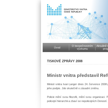
O bezpečnostním
Aktuálně 
Úvod
výzkumu
pro
TISKOVÉ ZPRÁVY 2008
Ministr vnitra představil R
Ministr vnitra Ivan Langer dnes 24. července 2008 
jeho podpis. Jde skutečně o zásadní změnu.
Policie mění svou filozofii, mění svou organizaci.
policejní hierarchii a zbaví se nepolicejních činností