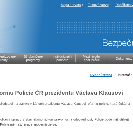
Mapa serveru
Textová verze
Rozšířené v
realizované
Již ukončené
Institucionální
Mezinárodní
Dokumenty
gramy
programy
podpora
spolupráce
Úvodní strana
/
Informační
eformu Policie ČR prezidentu Václavu Klausovi
představil na zámku v Lánech prezidentu Václavu Klausovi reformu policie, která čeká na
 Policejní správy získají ekonomickou pravomoc a odpovědnost. Policie bude mít štíhlejší
. Policie mění styl práce, modernizuje se.