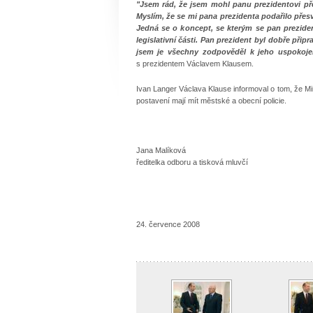
"Jsem rád, že jsem mohl panu prezidentovi př
Myslím, že se mi pana prezidenta podařilo přesv
Jedná se o koncept, se kterým se pan prezident
legislativní části. Pan prezident byl dobře přip
jsem je všechny zodpověděl k jeho uspokojen
s prezidentem Václavem Klausem.
Ivan Langer Václava Klause informoval o tom, že Min
postavení mají mít městské a obecní policie.
Jana Malíková
ředitelka odboru a tisková mluvčí
24. července 2008