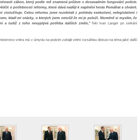
edstavit zákon, který podle mě znamená průlom v dosavadním fungování policie.
ědčit o potřebnosti reformy, která dává naději k naplnění hesla Pomáhat a chránit.
 ztotožňuje. Celou reformu jsme rozebírali z pohledu exekutivní, nelegislativní i
raven, kladl mi otázky, o kterých jsem netušil že mi je položí. Nicméně si myslím, že
í a tudíž z toho nevyplývá potřeba dalších změn,"
řekl Ivan Langer po setkání
isterstvo vnitra má v úmyslu na podzim zahájit velmi rozsáhlou diskusi na téma jaké další