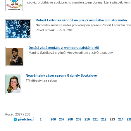
soutěž probíhá ve spolupráci s ministerstvem obrany, které přispělo tém.
Robert Ledvinka skončil na pozici náměstka ministra vnitra
Náměstek ministra vnitra pro veřejnou správu Robert Ledvinka dnes
Pavel Novák - 25.03.2013
Desátá zlatá medaile z rychlobruslařského MS
Martina Sáblíková s výtečným výsledkem v závěru sezony
Neuvěřitelný závěr sezony Gabriely Soukalové
Tři vítězství za sebou
Počet: 2377 / 238
předchozí
|
1
...
206
207
208
209
210
211
212
213
214
21