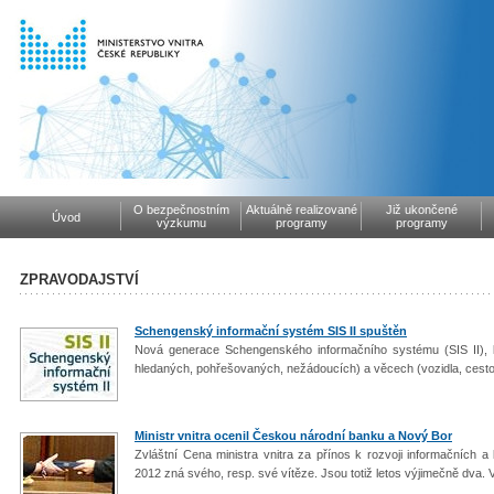
O bezpečnostním
Aktuálně realizované
Již ukončené
Úvod
výzkumu
programy
programy
ZPRAVODAJSTVÍ
Schengenský informační systém SIS II spuštěn
Nová generace Schengenského informačního systému (SIS II), k
hledaných, pohřešovaných, nežádoucích) a věcech (vozidla, cestov
Ministr vnitra ocenil Českou národní banku a Nový Bor
Zvláštní Cena ministra vnitra za přínos k rozvoji informačních 
2012 zná svého, resp. své vítěze. Jsou totiž letos výjimečně dva.