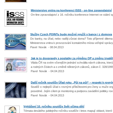
Ministerstvo vnitra na konferenci ISSS - on-line zpravodajství
On-line zpravodajství z 16. ročníku konference Internet ve státn
Služby Czech POINTu bude možné využít v bance i z domova
Do banky, na úřad, nebo raději zůstat doma? Toto příjemné dilem
Ministerstva vnitra k provozování kontaktního místa veřejné správy t
Pavel Novák - 08.04.2013
Jak je to doopravdy s poplatky za výměnu OP a změnu trvaléh
Vláda ČR na svém včerejším jednání schválila návrh zákona, který
a rodných číslech a o změně některých zákonů, zákon č. 328/1999
Pavel Novák - 04.04.2013
Další ročník soutěže Úřad roku „Půl na půl“ – respekt k rovný
Soutěž o nejlepší úřad s rovnými příležitostmi pro ženy a muže orga
posedmé. Jejím cílem je monitoring a podpora zavádění politiky rov
Pavel Novák - 04.04.2013
Vyhlášení 10. ročníku soutěže Svět očima dětí
Témata desátého jubilejního ročníku soutěže i letos mapují oblasti, které