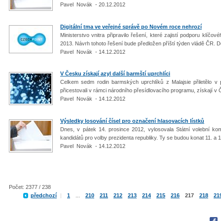
Pavel Novák - 20.12.2012
Digitální tma ve veřejné správě po Novém roce nehrozí
Ministerstvo vnitra připravilo řešení, které zajistí podporu klí
2013. Návrh tohoto řešení bude předložen příští týden vládě ČR. D
Pavel Novák - 14.12.2012
V Česku získají azyl další barmští uprchlíci
Celkem sedm rodin barmských uprchlíků z Malajsie přiletělo v p
přicestovali v rámci národního přesídlovacího programu, získají v
Pavel Novák - 14.12.2012
Výsledky losování čísel pro označení hlasovacích lístků
Dnes, v pátek 14. prosince 2012, vylosovala Státní volební kom
kandidátů pro volby prezidenta republiky. Ty se budou konat 11. a 1
Pavel Novák - 14.12.2012
Počet: 2377 / 238
předchozí
|
1
...
210
211
212
213
214
215
216
217
218
21