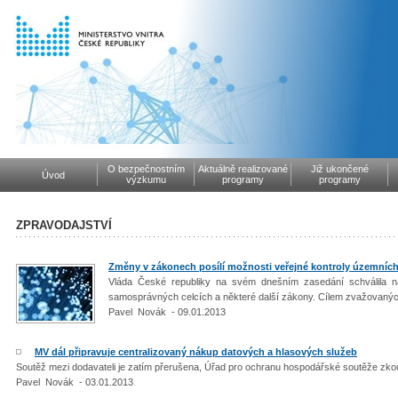
O bezpečnostním
Aktuálně realizované
Již ukončené
Úvod
výzkumu
programy
programy
ZPRAVODAJSTVÍ
Změny v zákonech posílí možnosti veřejné kontroly územníc
Vláda České republiky na svém dnešním zasedání schválila 
samosprávných celcích a některé další zákony. Cílem zvažovanýc
Pavel Novák - 09.01.2013
MV dál připravuje centralizovaný nákup datových a hlasových služeb
Soutěž mezi dodavateli je zatím přerušena, Úřad pro ochranu hospodářské soutěže zk
Pavel Novák - 03.01.2013