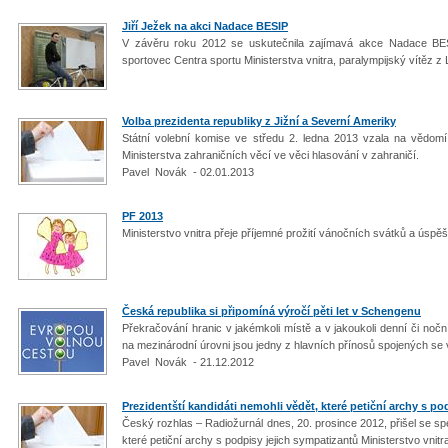
Jiří Ježek na akci Nadace BESIP
V závěru roku 2012 se uskutečnila zajímavá akce Nadace BES
sportovec Centra sportu Ministerstva vnitra, paralympijský vítěz
Volba prezidenta republiky z Jižní a Severní Ameriky
Státní volební komise ve středu 2. ledna 2013 vzala na vědom
Ministerstva zahraničních věcí ve věci hlasování v zahraničí.
Pavel Novák - 02.01.2013
PF 2013
Ministerstvo vnitra přeje příjemné prožití vánočních svátků a úsp
Česká republika si připomíná výročí pěti let v Schengenu
Překračování hranic v jakémkoli místě a v jakoukoli denní či nočn
na mezinárodní úrovni jsou jedny z hlavních přínosů spojených se
Pavel Novák - 21.12.2012
Prezidentští kandidáti nemohli vědět, které petiční archy s po
Český rozhlas – Radiožurnál dnes, 20. prosince 2012, přišel se spe
které petiční archy s podpisy jejich sympatizantů Ministerstvo vnitr