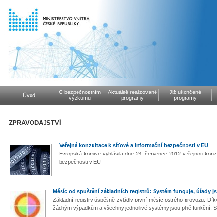
O bezpečnostním
Aktuálně realizované
Již ukončené
Úvod
výzkumu
programy
programy
ZPRAVODAJSTVÍ
Veřejná konzultace k síťové a informační bezpečnosti v EU
Evropská komise vyhlásila dne 23. července 2012 veřejnou konzul
bezpečnosti v EU
Měsíc od spuštění základních registrů: Systém funguje, úřady j
Základní registry úspěšně zvládly první měsíc ostrého provozu. D
žádným výpadkům a všechny jednotlivé systémy jsou plně funkční. St