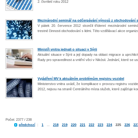
2. čtvrtletí roku 2012
Mezinárodní seminář na odčerpávání výnosů z obchodování s
V pátek 20. července 2012 skončil třídenní mezinárodní semin
trestné činnosti obchodování s lidmi. Této vzdělávací akce organi
Ministři vnitra jednali o situaci v Sýrii
Aktuální situace v Sýrii a její dopady na oblast migrace a uprchli
Rady pro spravedlnost a vnitřní věci v Nikósii. Jednání, které se us
Vyjádření MV k aktuálním problémům registru vozidel
Ministerstvo vnitra uvádí, že komplikace v provozu registru vozid
2012, nejsou na straně Centrálního místa služeb, které zajišťuje k
Počet: 2377 / 238
předchozí
|
1
...
218
219
220
221
222
223
224
225
226
22