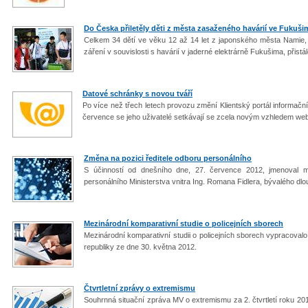
Do Česka přiletěly děti z města zasaženého havárií ve Fukuši
Celkem 34 dětí ve věku 12 až 14 let z japonského města Namie, 
záření v souvislosti s havárií v jaderné elektrárně Fukušima, přistálo
Datové schránky s novou tváří
Po více než třech letech provozu změní Klientský portál informa
července se jeho uživatelé setkávají se zcela novým vzhledem we
Změna na pozici ředitele odboru personálního
S účinností od dnešního dne, 27. července 2012, jmenoval mi
personálního Ministerstva vnitra Ing. Romana Fidlera, bývalého dlou
Mezinárodní komparativní studie o policejních sborech
Mezinárodní komparativní studii o policejních sborech vypracoval
republiky ze dne 30. května 2012.
Čtvrtletní zprávy o extremismu
Souhrnná situační zpráva MV o extremismu za 2. čtvrtletí roku 20