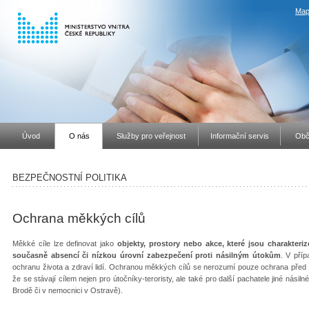
Map
Úvod
O nás
Služby pro veřejnost
Informační servis
Obč
BEZPEČNOSTNÍ POLITIKA
Ochrana měkkých cílů
Měkké cíle lze definovat jako
objekty, prostory nebo akce, které jsou charakter
současně absencí či nízkou úrovní zabezpečení proti násilným útokům
. V pří
ochranu života a zdraví lidí. Ochranou měkkých cílů se nerozumí pouze ochrana před ter
že se stávají cílem nejen pro útočníky-teroristy, ale také pro další pachatele jiné násil
Brodě či v nemocnici v Ostravě).