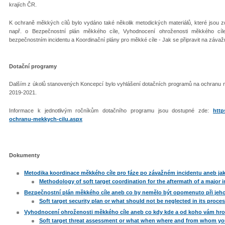
krajích ČR.
K ochraně měkkých cílů bylo vydáno také několik metodických materiálů, které jsou 
např. o Bezpečnostní plán měkkého cíle, Vyhodnocení ohroženosti měkkého cíl
bezpečnostním incidentu a Koordinační plány pro měkké cíle - Jak se připravit na závažn
Dotační programy
Dalším z úkolů stanovených Koncepcí bylo vyhlášení dotačních programů na ochranu mě
2019-2021.
Informace k jednotlivým ročníkům dotačního programu jsou dostupné zde:
http
ochranu-mekkych-cilu.aspx
Dokumenty
Metodika koordinace měkkého cíle pro fáze po závažném incidentu aneb jak
Methodology of soft target coordination for the aftermath of a major i
Bezpečnostní plán měkkého cíle aneb co by nemělo být opomenuto při jeh
Soft target security plan or what should not be neglected in its proce
Vyhodnocení ohroženosti měkkého cíle aneb co kdy kde a od koho vám hro
Soft target threat assessment or what when where and from whom yo