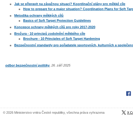
Jak se připravit na závažnou situaci? Koordinační plány pro měkké cíle
How to prepare for a major situation? Coordination Plans for Soft Tar
Metodika ochrany měkkých cílů
Basics of Soft Target Protection Guidelines
Koncepce ochrany měkkých cílů pro roky 2017-2020
Brožura - 10 principů zodolnění měkkého cíle
Brochure - 10 Principles of Soft Target Hardening
Bezpečnostní standardy pro pořadatele sportovních, kulturních a společen
odbor bezpečnostní politiky
, 26. září 2025
Fac
© 2026 Ministerstvo vnitra České republiky, všechna práva vyhrazena
X C