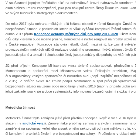
V současnosti je pojem "měkkého cíle" na celosvětové úrovni nahrazován termínem "
osob a nízkou mírou zabezpečení, jako jsou nákupní centra, školy či kulturní akce. Odbor
ve svých budoucích strategických dokumentech.
Do roku 2017 byla ochrana měkkých cílů řešena obecně v rámci
Strategie České r
bezpečnostní situace v posledních letech si však vyžádal komplexní řešení tohoto t
dubna 2017 přijata
Koncepce ochrany měkkých cílů pro roky 2017-2020
. Cílem Kon
cílů, díky kterému bude možné pružně, komplexně a rychle reagovat na hrozby útoků na m
v České republice. Koncepce stanovila několik úkolů, mezi nimiž lze zmínit vytváře
provozovatelům měkkých cílů či realizace dotačního programu. I když platnost úkolů 
jsou stále platné a aktuální i dlouhodobé úkoly jsou promítány dle potřeby do Akčních plá
Již před přijetím Koncepce Ministerstvo vnitra aktivně spolupracovalo především 
Memorandum o spolupráci mezi Ministerstvem vnitra, Policejním prezidiem, Mag
či s organizátory velkých sportovních či kulturních akcí (např. zajištění bezpečnosti 
a 2015). Z dalších aktivit lze zmínit podpis Memoranda o spolupráci při vyrozumívá
bezpečnostní situaci na území obce nebo kraje v lednu 2016 (např. v případě útoku aktivn
jehož základě jsou kraje a obce systematicky informovány bezpečnostními složkami o ur
Metodická činnost
Metodická činnost byla zahájena ještě před přijetím Koncepce, když v roce 2016 byla
stažení i v
anglické verzi
). Zároveň také probíhají semináře a školení zaměřené na 
zaměřené na spolupráci veřejného a soukromého sektoru při ochraně měkkých cílů, k 
či komplexní praktická školení pro bezpečnostní manažery. Proškoleno v oblasti měk