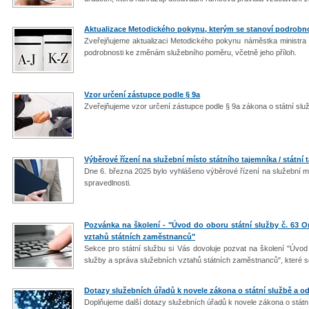
Aktualizace Metodického pokynu, kterým se stanoví podrob
Zveřejňujeme aktualizaci Metodického pokynu náměstka ministra v
podrobnosti ke změnám služebního poměru, včetně jeho příloh.
Vzor určení zástupce podle § 9a
Zveřejňujeme vzor určení zástupce podle § 9a zákona o státní slu
Výběrové řízení na služební místo státního tajemníka / státní 
Dne 6. března 2025 bylo vyhlášeno výběrové řízení na služební mís
spravedlnosti.
Pozvánka na školení - "Úvod do oboru státní služby č. 63 Or
vztahů státních zaměstnanců"
Sekce pro státní službu si Vás dovoluje pozvat na školení "Úvod 
služby a správa služebních vztahů státních zaměstnanců", které s
Dotazy služebních úřadů k novele zákona o státní službě a od
Doplňujeme další dotazy služebních úřadů k novele zákona o státn