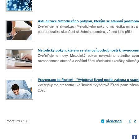
Aktualizace Metodického pokynu, kterým se stanoví podrobn
Zveřejňujeme aktualizaci Metodického pokynu náměstka ministra v
podrobnosti ke skončení služebního poměru, včetně jeho příloh.
Metodický pokyn, kterým se stanoví podrobnosti k rovnocenno
Zveřejňujeme nový Metodický pokyn nejvyššího státního taje
rovnocennosti obecné a zvláštní části úřednické zkoušky, včetně j
Prezentace ke školení - "Výběrové řízení podle zákona o státn
Zveřejňujeme prezentaci ke školení "Výběrové řízení podle zákona
2025.
Počet: 293 / 30
předchozí
|
1
2
Fac