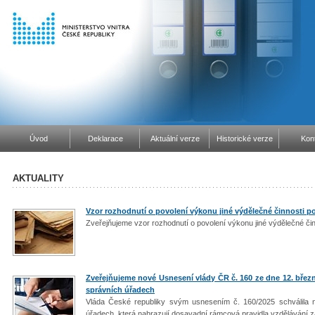
Úvod
Deklarace
Aktuální verze
Historické verze
Kon
AKTUALITY
Vzor rozhodnutí o povolení výkonu jiné výdělečné činnosti po
Zveřejňujeme vzor rozhodnutí o povolení výkonu jiné výdělečné činn
Zveřejňujeme nové Usnesení vlády ČR č. 160 ze dne 12. břez
správních úřadech
Vláda České republiky svým usnesením č. 160/2025 schválila 
úřadech, která nahrazují dosavadní rámcová pravidla vzdělávání 