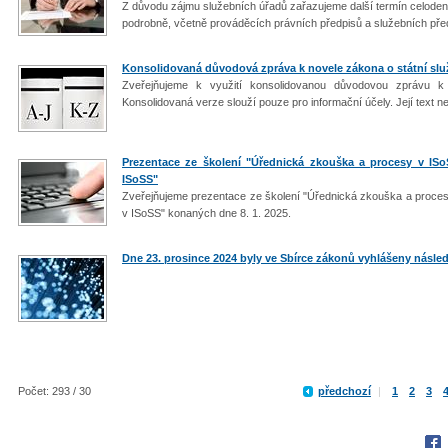
Z důvodu zájmu služebních úřadů zařazujeme další termín celodenn
podrobně, včetně prováděcích právních předpisů a služebních před
Konsolidovaná důvodová zpráva k novele zákona o státní služ
Zveřejňujeme k využití konsolidovanou důvodovou zprávu k
Konsolidovaná verze slouží pouze pro informační účely. Její text
Prezentace ze školení "Úřednická zkouška a procesy v IS
ISoSS"
Zveřejňujeme prezentace ze školení "Úřednická zkouška a proces
v ISoSS" konaných dne 8. 1. 2025.
Dne 23. prosince 2024 byly ve Sbírce zákonů vyhlášeny následu
Počet: 293 / 30
předchozí
|
1
2
3
Fac