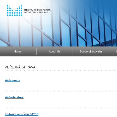
Home
About Us
Scope of activities
VEŘEJNÁ SPRÁVA
Webparáda
Website story
Editoriál pro číslo 9/2013