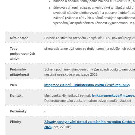
nadace a nadační fondy podle zákona č. 89/2012 Sb., o
účelová zařízení registrovaných církví a náboženských
svobodě náboženského vyznání a postavení církví a n
zákonů (zákon o církvích a náboženských společnostec
vykonávají alespoň některou činnost vyjmenovanou v § 7
Míra dotace
Dotace ze státního rozpočtu ve výši až 100% nákladů projekt
Typy
přímá asistence cizincům ze třetích zemí na odděleních pob
podporovaných
aktivit
Podmínky
Splnění podmínek stanovených v Zásadách poskytování dotac
přijatelnosti
nestátní neziskové organizace 2026.
Web
Integrace cizinců - Ministerstvo vnitra České republiky
Kontakt
Mgr. Lenka Němečková (e-mail:
lenka.nemeckova@mv.gov.
Doporučujeme také zaslat e-mailem avízo o podání žádosti.
Poznámky
-
Přílohy
Zásady poskytování dotací ze státního rozpočtu České r
2026
(pdf, 270 kB)