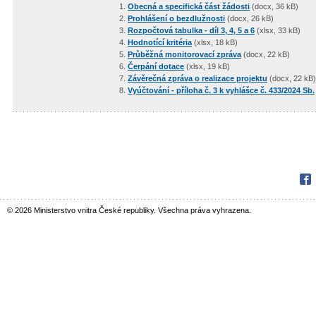
Obecná a specifická část žádosti
(docx, 36 kB)
Prohlášení o bezdlužnosti
(docx, 26 kB)
Rozpočtová tabulka - díl 3, 4, 5 a 6
(xlsx, 33 kB)
Hodnotící kritéria
(xlsx, 18 kB)
Průběžná monitorovací zpráva
(docx, 22 kB)
Čerpání dotace
(xlsx, 19 kB)
Závěrečná zpráva o realizace projektu
(docx, 22 kB)
Vyúčtování - příloha č. 3 k vyhlášce č. 433/2024 Sb.
Fac
© 2026 Ministerstvo vnitra České republiky. Všechna práva vyhrazena.