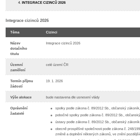
INTEGRACE CIZINCŮ 2026
Integrace cizinců 2026
Téma
Cizinci
Název
Integrace cizinců 2026
dotačního
titulu
Územní
celé území ČR
zaměření
Termín příjmu
19. 1. 2026
žádostí
Výše alokace
bude nastavena dle usnesení vlády
Oprávnění
spolky podle zákona č. 89/2012 Sb., občanský zákoník,
žadatelé
pobočné spolky podle zákona č. 89/2012 Sb., občanský
ústavy podle zákona č. 89/2012 Sb., občanský zákoník,
obecně prospěšné společnosti podle zákona č. 248/19
změně a doplnění některých zákonů, ve znění pozdější