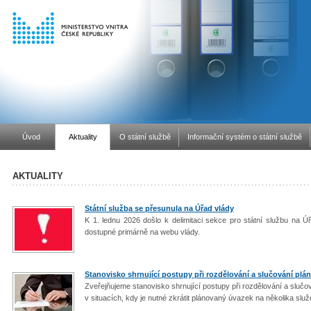
Úvod
Aktuality
O státní službě
Informační systém o státní službě
AKTUALITY
Státní služba se přesunula na Úřad vlády
K 1. lednu 2026 došlo k delimitaci sekce pro státní službu na 
dostupné primárně na webu vlády.
Stanovisko shrnující postupy při rozdělování a slučování pl
Zveřejňujeme stanovisko shrnující postupy při rozdělování a sluč
v situacích, kdy je nutné zkrátit plánovaný úvazek na několika slu