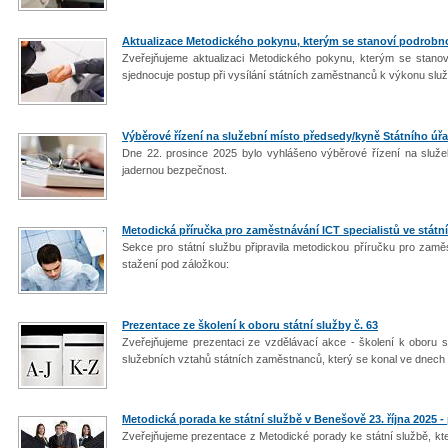
Aktualizace Metodického pokynu, kterým se stanoví podrob
Zveřejňujeme aktualizaci Metodického pokynu, kterým se stano
sjednocuje postup při vysílání státních zaměstnanců k výkonu služ
Výběrové řízení na služební místo předsedy/kyně Státního ú
Dne 22. prosince 2025 bylo vyhlášeno výběrové řízení na služ
jadernou bezpečnost.
Metodická příručka pro zaměstnávání ICT specialistů ve státn
Sekce pro státní službu připravila metodickou příručku pro zaměs
stažení pod záložkou:
Prezentace ze školení k oboru státní služby č. 63
Zveřejňujeme prezentaci ze vzdělávací akce - školení k oboru s
služebních vztahů státních zaměstnanců, který se konal ve dnech 
Metodická porada ke státní službě v Benešově 23. října 2025 -
Zveřejňujeme prezentace z Metodické porady ke státní službě, kter