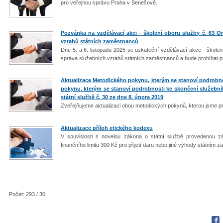
pro veřejnou správu Praha v Benešově.
Pozvánka na vzdělávací akci - školení oboru služby č. 63 Or
vztahů státních zaměstnanců
Dne 5. a 6. listopadu 2025 se uskuteční vzdělávací akce - školen
správa služebních vztahů státních zaměstnanců a bude probíhat pre
Aktualizace Metodického pokynu, kterým se stanoví podrob
pokynu, kterým se stanoví podrobnosti ke skončení služebn
státní službě č. 30 ze dne 8. února 2019
Zveřejňujeme aktualizaci obou metodických pokynů, kterou jsme pro
Aktualizace příloh etického kodexu
V souvislosti s novelou zákona o státní službě provedenou z
finančního limitu 300 Kč pro přijetí daru nebo jiné výhody státním 
Počet: 293 / 30
Fac