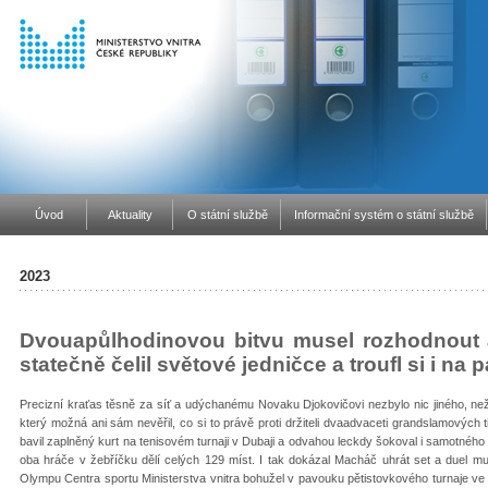
Úvod
Aktuality
O státní službě
Informační systém o státní službě
2023
Dvouapůlhodinovou bitvu musel rozhodnout a
statečně čelil světové jedničce a troufl si i na 
Precizní kraťas těsně za síť a udýchanému Novaku Djokovičovi nezbylo nic jiného, n
který možná ani sám nevěřil, co si to právě proti držiteli dvaadvaceti grandslamových ti
bavil zaplněný kurt na tenisovém turnaji v Dubaji a odvahou leckdy šokoval i samotného k
oba hráče v žebříčku dělí celých 129 míst. I tak dokázal Macháč uhrát set a duel mus
Olympu Centra sportu Ministerstva vnitra bohužel v pavouku pětistovkového turnaje v