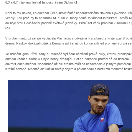
6:3 a 6:7, i tak mu tleskali fanoušci i sám Djokovič!
Není to tak dávno, co dokázal Čech skolit téměř neporazitelného Novaka Djokovice. Př
Veselý. Tak proč by to na turnaji ATP 500 v Dubaji neměl zvládnout kvalifikant Tomáš
do boje proti Goliášovi v podobě světové jedničky. První set však probíhal v souladu s 
6:3.
V druhém setu už se ale vyplácela Macháčova odvážná hra a hned z kraje vzal Srbovi 
drama. Náskok dokázal rodák z Berouna udržet až do konce a ihned proměnit i první set
Ve druhém gemu třetí sady si Macháč vyžádal ošetření pravé ruky, kterou proklepáv
odmítal vzdát a skóre 4:4 bylo nervy drásající. Set se nakonec protáhl až do tiebreaku, 
odvrátit jeden mečbol. Napodruhé už ale srbská hvězda nezaváhala a jasným poměrem 7:
letošní sezoně. Macháč ale udělal skvělý dojem a při odchodu z kurtu mu mohutně tleskali