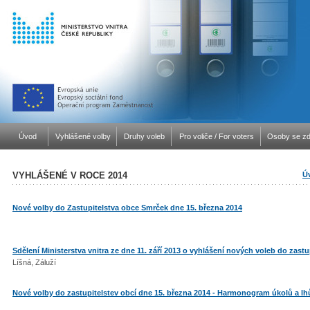
Úvod
Vyhlášené volby
Druhy voleb
Pro voliče / For voters
Osoby se zd
VYHLÁŠENÉ V ROCE 2014
Ú
Nové volby do Zastupitelstva obce Smrček dne 15. března 2014
Sdělení Ministerstva vnitra ze dne 11. září 2013 o vyhlášení nových voleb do zastu
Líšná, Záluží
Nové volby do zastupitelstev obcí dne 15. března 2014 - Harmonogram úkolů a lh