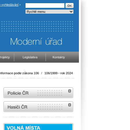
 vyhledávání
rojekty
Legislativa
Kontakty
Informace podle zákona 106
/
106/1999 - rok 2024
internetové stránky Policie ČR
internetové stránky Hasiči ČR