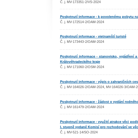
Č. j. MV-173351-2/VS-2024
Poskytnutí informace - k povolenému pobytu n
Č. j. MV-172514-2/OAM-2024
Poskytnutí informace - vietnamští turisté
Č. j. MV-173443-2/OAM-2024
Poskytnutí informace - stanovisko, vyjádření 
Královéhradeckého kraje
Č. j. MV-171060-2/OSM-2024
Poskytnutí informace - výpis o zahraničních ces
Č. j. MV-164026-2/OAM-2024, MV-164026-3/OAM-
Poskytnutí informace - žádost o vydání rodného
Č. j. MV-161479-2/OAM-2024
Poskytnutí informace - využití atrakce věci pod
I. stupně vydané Komisí pro rozhodování ve vě
Č. j. MV-521-14/SO-2024