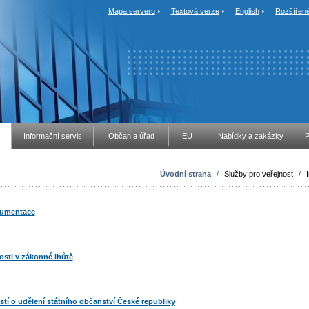
Mapa serveru
Textová verze
English
Rozšířené
Informační servis
Občan a úřad
EU
Nabídky a zakázky
P
Úvodní strana
/
Služby pro veřejnost
/
kumentace
osti v zákonné lhůtě
stí o udělení státního občanství České republiky