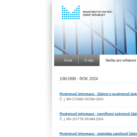
Úvod
O nás
Služby pro veřejnost
106/1999 - ROK 2024
Poskytnutí informace - žádost o poskytnutí do
Č. j. MV-171060-2/OSM-2024
Poskytnutí informace - nevyřízení pobytové žád
Č. j. MV-157779-3/OAM-2024
Poskytnutí informace - statistika zamítnutí žádo