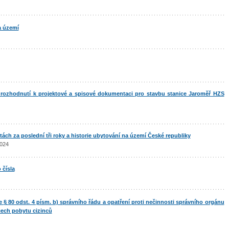
a území
a rozhodnutí k projektové a spisové dokumentaci pro stavbu stanice Jaroměř HZS
tách za poslední tři roky a historie ubytování na území České republiky
2024
 čísla
le § 80 odst. 4 písm. b) správního řádu a opatření proti nečinnosti správního orgánu
cech pobytu cizinců