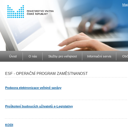
Map
Úvod
O nás
Služby pro veřejnost
Informační servis
Obč
ESF - OPERAČNÍ PROGRAM ZAMĚSTNANOST
Podpora elektronizace veřejné správy
Proškolení budoucích uživatelů e-Legislativy
KODI