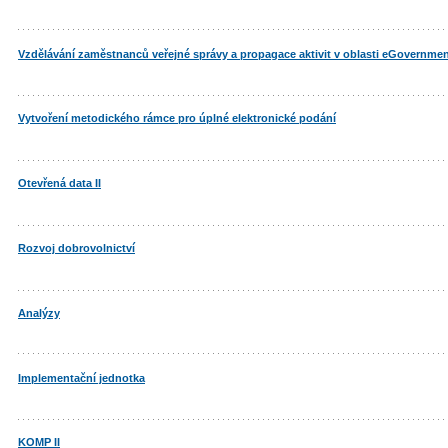
Vzdělávání zaměstnanců veřejné správy a propagace aktivit v oblasti eGovernme
Vytvoření metodického rámce pro úplné elektronické podání
Otevřená data II
Rozvoj dobrovolnictví
Analýzy
Implementační jednotka
KOMP II