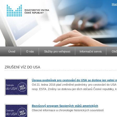
Map
Úvod
O nás
Služby pro veřejnost
Informační servis
Obč
ZRUŠENÍ VÍZ DO USA
Úprava podmínek pro cestování do USA se dotkne jen velmi
Od 21. ledna 2016 platí změněné podmínky pro cestování do USA 
resp. ESTA. Změny se dotknou jen těch občanů České republiky, kte
Bezvízový program Spojených států amerických
Obecné informace a chronologie historických souvislostí