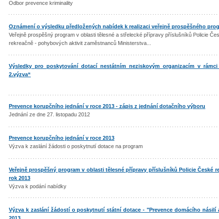
Odbor prevence kriminality
Oznámení o výsledku předložených nabídek k realizaci veřejně prospěšného pro
Veřejně prospěšný program v oblasti tělesné a střelecké přípravy příslušníků Policie Česk
rekreačně - pohybových aktivit zaměstnanců Ministerstva...
Výsledky pro poskytování dotací nestátním neziskovým organizacím v rámci
2.výzva“
Prevence korupčního jednání v roce 2013 - zápis z jednání dotačního výboru
Jednání ze dne 27. listopadu 2012
Prevence korupčního jednání v roce 2013
Výzva k zaslání žádosti o poskytnutí dotace na program
Veřejně prospěšný program v oblasti tělesné přípravy příslušníků Policie České
rok 2013
Výzva k podání nabídky
Výzva k zaslání žádostí o poskytnutí státní dotace - "Prevence domácího násilí
2013