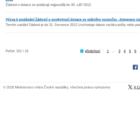
Žádosti o dotace se podávají nejpozději do 30. září 2012
Výzva k podávání žádostí o poskytnutí dotace ze státního rozpočtu „Integrace ciz
Termín zaslání žádosti je do 31. července 2012 (rozhoduje datum razítka pošty nebo pod
Počet: 151 / 16
předchozí
|
1
...
3
4
5
6
Fac
© 2026 Ministerstvo vnitra České republiky, všechna práva vyhrazena
X C