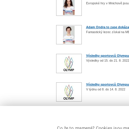
Evropské hry v Mnichově jsou u 
Adam Ondra to zase dokáza
Fantastický lezec získal na M
Výsledky sportovců Olymp
Výsledky od 15. do 21. 8. 202
Výsledky sportovců Olymp
V týdnu od 8. do 14. 8. 2022
Počet: 158 / 16
Co že to znamená? Cookies jsou malé