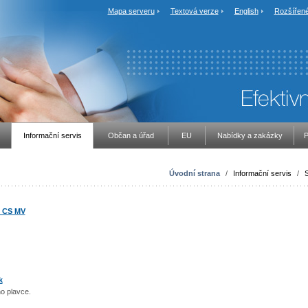
Mapa serveru
Textová verze
English
Rozšířené
Informační servis
Občan a úřad
EU
Nabídky a zakázky
P
Úvodní strana
/
Informační servis
/
S
u CS MV
2
k
o plavce.