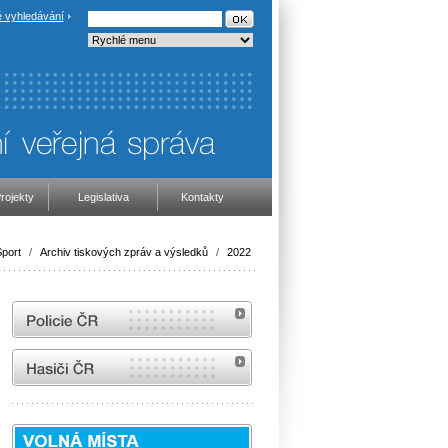
 vyhledávání
rojekty
Legislativa
Kontakty
port
/
Archiv tiskových zpráv a výsledků
/
2022
internetové stránky Policie ČR
internetové stránky Hasiči ČR