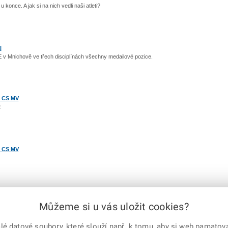
konce. A jak si na nich vedli naši atleti?
l
E v Mnichově ve třech disciplínách všechny medailové pozice.
u CS MV
2
u CS MV
Můžeme si u vás uložit cookies?
předchozí
|
1
2
3
4
5
6
7
8
9
10
11
12
...
16
|
další
 datové soubory, které slouží např. k tomu, aby si web pamatoval