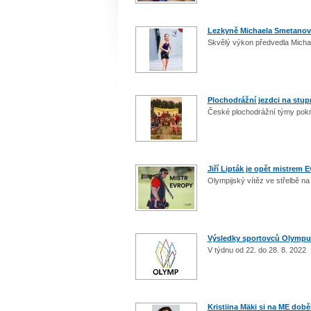
Lezkyně Michaela Smetanov
Skvělý výkon předvedla Micha
Plochodrážní jezdci na stup
České plochodrážní týmy pokra
Jiří Lipták je opět mistrem 
Olympijský vítěz ve střelbě na 
Výsledky sportovců Olymp
V týdnu od 22. do 28. 8. 2022
Kristiina Mäki si na ME době