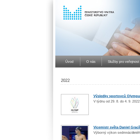
Úvod
O nás
Služby pro veřejnost
2022
Výsledky sportovců Olymp
V týdnu od 29. 8. do 4. 9. 202
Vicemistr světa Daniel Grací
Výborný výkon sedmnáctiletéh