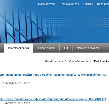
Mapa serveru
Textová verze
English
Rozšířené
Informační servis
Občan a úřad
EU
Nabídky a zakázky
P
Úvodní strana
/
Informační servis
/
Úřední deska
ní místo ministerského rady v oddělení administrativní a fyzické bezpečnosti (ID
 č. j.: MV-37695-2/SP-2017
ní místo ministerského rady v oddělení vládního utajeného spojení (ID 17019528)
 č. j.: MV-32221-2/SP-2017