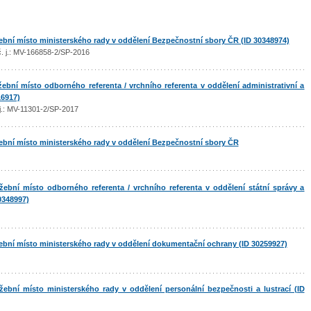
bní místo ministerského rady v oddělení Bezpečnostní sbory ČR (ID 30348974)
 č. j.: MV-166858-2/SP-2016
bní místo odborného referenta / vrchního referenta v oddělení administrativní a
16917)
. j.: MV-11301-2/SP-2017
bní místo ministerského rady v oddělení Bezpečnostní sbory ČR
bní místo odborného referenta / vrchního referenta v oddělení státní správy a
0348997)
bní místo ministerského rady v oddělení dokumentační ochrany (ID 30259927)
bní místo ministerského rady v oddělení personální bezpečnosti a lustrací (ID