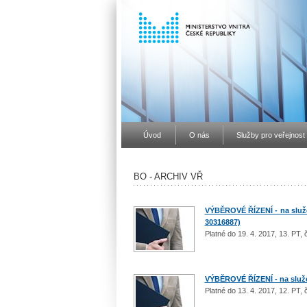
Úvod
O nás
Služby pro veřejnost
BO - ARCHIV VŘ
VÝBĚROVÉ ŘÍZENÍ - na služeb
30316887)
Platné do 19. 4. 2017, 13. PT,
VÝBĚROVÉ ŘÍZENÍ - na služeb
Platné do 13. 4. 2017, 12. PT,