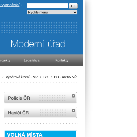
 vyhledávání
rojekty
Legislativa
Kontakty
/
Výběrová řízení - MV
/
BO
/
BO - archiv VŘ
internetové stránky Policie ČR
internetové stránky Hasiči ČR