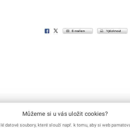
e-mailem
vytisknout
Facebook
X
Corp.
Můžeme si u vás uložit cookies?
 datové soubory, které slouží např. k tomu, aby si web pamatoval