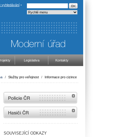
 vyhledávání
rojekty
Legislativa
Kontakty
na
/
Služby pro veřejnost
/
Informace pro cizince
internetové stránky Policie ČR
internetové stránky Hasiči ČR
SOUVISEJÍCÍ ODKAZY