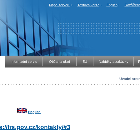
Mapa serveru
Textová verze
English
Rozšířené
Informační servis
Občan a úřad
EU
Nabídky a zakázky
P
Úvodní stra
English
s://frs.gov.cz/kontakty/#3