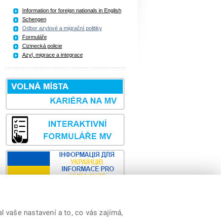
Information for foreign nationals in English
Schengen
Odbor azylové a migrační politiky
Formuláře
Cizinecká policie
Azyl, migrace a integrace
 vaše nastavení a to, co vás zajímá,