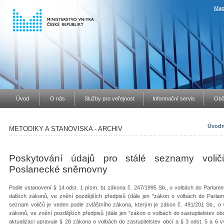
Map
Úvod
O nás
Služby pro veřejnost
Informační servis
Obč
Úvodn
METODIKY A STANOVISKA - ARCHIV
Poskytování údajů pro stálé seznamy voli
Poslanecké sněmovny
Podle ustanovení § 14 odst. 1 písm. b) zákona č. 247/1995 Sb., o volbách do Parlam
dalších zákonů, ve znění pozdějších předpisů (dále jen "zákon o volbách do Parlame
seznam voličů je veden podle zvláštního zákona, kterým je zákon č. 491/201 Sb., o 
zákonů, ve znění pozdějších předpisů (dále jen "zákon o volbách do zastupitelstev obc
aktualizaci upravuje § 28 zákona o volbách do zastupitelstev obcí a § 3 odst. 5 a 6 v