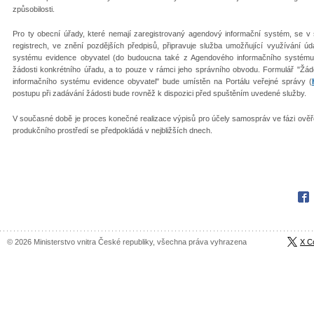
způsobilosti.
Pro ty obecní úřady, které nemají zaregistrovaný agendový informační systém, se v 
registrech, ve znění pozdějších předpisů, připravuje služba umožňující využívání ú
systému evidence obyvatel (do budoucna také z Agendového informačního systému 
žádosti konkrétního úřadu, a to pouze v rámci jeho správního obvodu. Formulář "Žádo
informačního systému evidence obyvatel" bude umístěn na Portálu veřejné správy (
postupu při zadávání žádosti bude rovněž k dispozici před spuštěním uvedené služby.
V současné době je proces konečné realizace výpisů pro účely samospráv ve fázi ově
produkčního prostředí se předpokládá v nejbližších dnech.
Fac
© 2026 Ministerstvo vnitra České republiky, všechna práva vyhrazena
X C