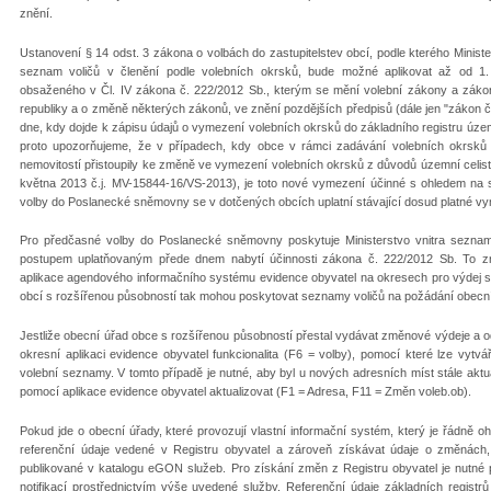
znění.
Ustanovení § 14 odst. 3 zákona o volbách do zastupitelstev obcí, podle kterého Minist
seznam voličů v členění podle volebních okrsků, bude možné aplikovat až od 1.
obsaženého v Čl. IV zákona č. 222/2012 Sb., kterým se mění volební zákony a záko
republiky a o změně některých zákonů, ve znění pozdějších předpisů (dále jen "zákon č
dne, kdy dojde k zápisu údajů o vymezení volebních okrsků do základního registru územní
proto upozorňujeme, že v případech, kdy obce v rámci zadávání volebních okrsků d
nemovitostí přistoupily ke změně ve vymezení volebních okrsků z důvodů územní celis
května 2013 č.j. MV-15844-16/VS-2013), je toto nové vymezení účinné s ohledem na
volby do Poslanecké sněmovny se v dotčených obcích uplatní stávající dosud platné v
Pro předčasné volby do Poslanecké sněmovny poskytuje Ministerstvo vnitra seznam
postupem uplatňovaným přede dnem nabytí účinnosti zákona č. 222/2012 Sb. To zna
aplikace agendového informačního systému evidence obyvatel na okresech pro výdej s
obcí s rozšířenou působností tak mohou poskytovat seznamy voličů na požádání obe
Jestliže obecní úřad obce s rozšířenou působností přestal vydávat změnové výdeje a od
okresní aplikaci evidence obyvatel funkcionalita (F6 = volby), pomocí které lze vyt
volební seznamy. V tomto případě je nutné, aby byl u nových adresních míst stále aktua
pomocí aplikace evidence obyvatel aktualizovat (F1 = Adresa, F11 = Změn voleb.ob).
Pokud jde o obecní úřady, které provozují vlastní informační systém, který je řádně o
referenční údaje vedené v Registru obyvatel a zároveň získávat údaje o změnách
publikované v katalogu eGON služeb. Pro získání změn z Registru obyvatel je nutné 
notifikací prostřednictvím výše uvedené služby. Referenční údaje základních registr