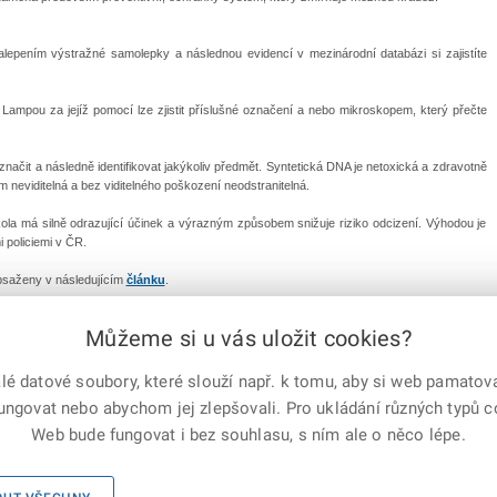
lepením výstražné samolepky a následnou evidencí v mezinárodní databázi si zajistíte
Lampou za jejíž pomocí lze zjistit příslušné označení a nebo mikroskopem, který přečte
ačit a následně identifikovat jakýkoliv předmět. Syntetická DNA je netoxická a zdravotně
 neviditelná a bez viditelného poškození neodstranitelná.
la má silně odrazující účinek a výrazným způsobem snižuje riziko odcizení. Výhodou je
 policiemi v ČR.
 obsaženy v následujícím
článku
.
Můžeme si u vás uložit cookies?
iminality, tel.: 974 833 217, E-mail:
tomas.konicek@mvcr.cz
 datové soubory, které slouží např. k tomu, aby si web pamatoval
fungovat nebo abychom jej zlepšovali. Pro ukládání různých typů 
e-mailem
vytisknout
Facebook
X
Web bude fungovat i bez souhlasu, s ním ale o něco lépe.
Corp.
 práva vyhrazena
X Corp.
|
Úřední deska
|
Mapa serveru
|
Kontakt