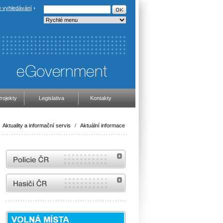
 vyhledávání
rojekty
Legislativa
Kontakty
Aktuality a informační servis
/
Aktuální informace
internetové stránky Policie ČR
internetové stránky Hasiči ČR