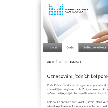
Úvod
O nás
Služby pro veřejnost
AKTUÁLNÍ INFORMACE
Označování jízdních kol pomo
Podle Policie ČR dochází k největšímu počtu krádež
s neustálým pohybem osob. Zmizení kola je otázkou
opřena o nějaký objekt bez využití jakéhokoliv prv
Kolo pouze opřené o zeď, lavičku, strom, sloup veřej
odvézt. A přitom není těžké udělat z něho hůře dostu