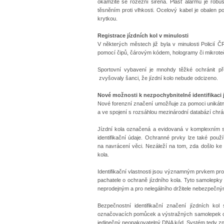
okamžitě se rozezní siréna. Plášť alarmu je rob
těsněním proti vlhkosti. Ocelový kabel je obalen 
krytkou.
Registrace jízdních kol v minulosti
V některých městech již byla v minulosti Policií 
pomocí čipů, čárovým kódem, hologramy či mikrote
Sportovní vybavení je mnohdy těžké ochránit př
zvyšovaly šanci, že jízdní kolo nebude odcizeno.
Nové možnosti k nezpochybnitelné identifikaci 
Nové forenzní značení umožňuje za pomoci unikát
a ve spojení s rozsáhlou mezinárodní databází chrán
Jízdní kola označená a evidovaná v komplexním sys
identifikační údaje. Ochranné prvky lze také použ
na navrácení věci. Nezáleží na tom, zda došlo ke 
kola.
Identifikační vlastnosti jsou významným prvkem pro 
pachatele o ochraně jízdního kola. Tyto samolepky
neprodejným a pro nelegálního držitele nebezpečným
Bezpečnostní identifikační značení jízdních k
označovacích pomůcek a výstražných samolepek ob
jedinečný neopakovatelný DNA kód. Systém tedy z