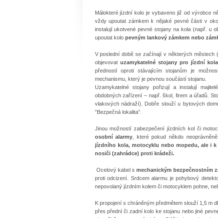
Málokteré jízdní kolo je vybaveno již od výrobce 
vždy upoutat zámkem k nějaké pevné části v okolí
instalují ukotvené pevné stojany na kola (např. u 
upoutat kolo
pevným lankový zámkem nebo zámk
V poslední době se začínají v některých městech (
objevovat
uzamykatelné stojany pro jízdní kola
předností oproti stávajícím stojanům je možn
mechanismu, který je pevnou součástí stojanu.
Uzamykatelné stojany pořizují a instalují majit
obdobných zařízení – např. škol, firem a úřadů. S
vlakových nádraží). Dobře slouží u bytových dom
”Bezpečná lokalita”.
Jinou možností zabezpečení jízdních kol či motoc
osobní alarmy
, které pokud někdo neoprávněně 
jízdního kola, motocyklu nebo mopedu, ale i 
nosiči (zahrádce) proti krádeži.
Ocelový kabel s
mechanickým bezpečnostním zá
proti odcizení. Srdcem alarmu je pohybový detektor 
nepovolaný jízdním kolem či motocyklem pohne, ne
K propojení s chráněným předmětem slouží 1,5 m dlo
přes přední či zadní kolo ke stojanu nebo jiné pevn