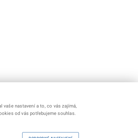
 vaše nastavení a to, co vás zajímá,
cookies od vás potřebujeme souhlas.
y
|
Prohlášení o přístupnosti
|
Cookies
|
RSS