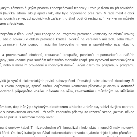
nějakým zámkem či jiným prvkem zabezpečovací techniky. Proto je třeba ho při odkládání
 (lavička, strom, sloup apod.) tak, aby bylo připevněno přes rám. V řadě měst a obcí
obchodních center, zdravotnických zařízení, u škol, pošt či restaurací), ke kterým můžete
em s řetízkem.
zejména v těch, která jsou zapojena do Programu prevence kriminality na místní úrovni)
. Jde o novinku v oblasti prevence krádeží bicyklů na veřejných místech. Jeho hlavní
ost uzamčení kola pomocí masivního kovového třmenu a spolehlivého uzamykacího
elé a provozovatelé obchodů, restaurací, koupališť, penzionů, supermarketů a dalších
tojany jsou vhodné jako součást městského mobiliáře (např. pro vybavení autobusových a
ů, nebo v menším provedení u rodinných domků. Svým dílem tak přispívají k programu
yklů je využití elektronických prvků zabezpečení. Pomáhají nainstalované
detektory či
s kolem pohybuje, spustí sirénu. Zajímavou kombinaci představuje alarm k
ochraně
k ochraně přípojného vozíku, nákladu na něm, zavazadlům umístěným na střešním
mkem, doplněný pohybovým detektorem a hlasitou sirénou,
nabízí dvojitou ochranu
s nastavitelnou citlivostí. Při ostře zapnutém přístroji se rozezní siréna, jakmile někdo
bo se pokusí s alarmem manipulovat.
uhý ocelový kabel. Tím lze pohodlně přimknout jízdní kolo, skútr, moped či malý motocykl
é části. Ocelový kabel je součástí elektronického obvodu a jakmile dojde k jeho přerušení,