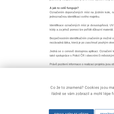
A jak to celé funguje?
Označením doporučených míst na jízdním kole, na
jednoznačnou identifikaci svého majetku.
Identifikace označených míst je dvoustupňová: UV 
kódy a za jehož pomoci lze pořídit důkazní materiál.
Bezpečnostním identifikačním značením je možné ozn
nezávadná látka, která je po zaschnutí pouhým okem
Jedná se o cenově dostupnou aplikaci. Označení ko
také spolupráce s Policií ČR i obecními či městskými
Právě pozitivní informace o realizaci projektu jsou
Informuje: JUDr. Tomáš Koníček z odboru prevence kr
Co že to znamená? Cookies jsou malé
řádně se vám zobrazil a mohl lépe 
© 2026 Ministerstvo vnitra České republiky, všechna