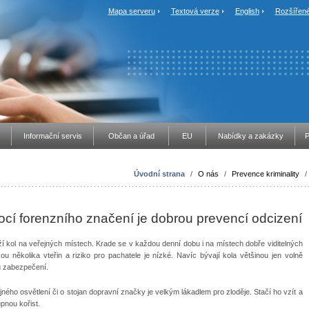
Mapa serveru
Textová verze
English
Rozšířené
Informační servis
Občan a úřad
EU
Nabídky a zakázky
P
Úvodní strana
/
O nás
/
Prevence kriminality
/
cí forenzního značení je dobrou prevencí odcizení
í kol na veřejných místech. Krade se v každou denní dobu i na místech dobře viditelných
 několika vteřin a riziko pro pachatele je nízké. Navíc bývají kola většinou jen volně
ku zabezpečení.
ného osvětlení či o stojan dopravní značky je velkým lákadlem pro zloděje. Stačí ho vzít a
pnou kořist.