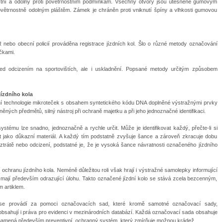
ustní a odolný proti povětrnostním podmínkám. Všechny otvory jsou utěsněné gumovým
povětrnostně odolným pláštěm. Zámek je chráněn proti vniknutí špíny a vlhkosti gumovou
ČR nebo obecní policií prováděna registrace jízdních kol. Šlo o různé metody označování
čkami.
ed odcizením na sportovištích, ale i uskladnění. Popsané metody určitým způsobem
jízdního kola
ní technologie mikroteček s obsahem syntetického kódu DNA doplněné výstražnými prvky
ěných předmětů, silný nástroj při ochraně majetku a při jeho jednoznačné identifikaci.
tému lze snadno, jednoznačně a rychle určit. Může je identifikovat každý, přečte-li si
ít jako důkazní materiál. A každý tím podstatně zvyšuje šance a zároveň zkracuje dobu
ztrátě nebo odcizení, podstatné je, že je vysoká šance návratnosti označeného jízdního
ochranu jízdního kola. Neméně důležitou roli však hrají i výstražné samolepky informující
 mají především odrazující úlohu. Takto označené jízdní kolo se stává zcela bezcenným,
 artiklem.
ol se provádí za pomoci označovacích sad, které kromě samotné označovací sady,
sahují i práva pro evidenci v mezinárodních databází. Každá označovací sada obsahuje
namená především preventivní, ochranný systém, který zmírňuje možnou krádež.