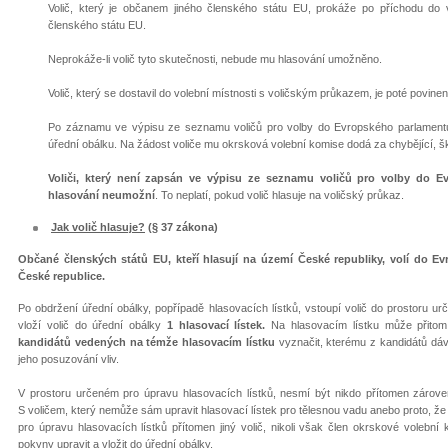
Volič, který je občanem jiného členského státu EU, prokáže po příchodu do v
členského státu EU.
Neprokáže-li volič tyto skutečnosti, nebude mu hlasování umožněno.
Volič, který se dostavil do volební místnosti s voličským průkazem, je poté povin
Po záznamu ve výpisu ze seznamu voličů pro volby do Evropského parlamentu
úřední obálku. Na žádost voliče mu okrsková volební komise dodá za chybějící, škr
Voliči, který není zapsán ve výpisu ze seznamu voličů pro volby do E
hlasování neumožní
. To neplatí, pokud volič hlasuje na voličský průkaz.
Jak volič hlasuje?
(§ 37 zákona)
Občané členských států EU, kteří hlasují na území České republiky, volí do E
České republice.
Po obdržení úřední obálky, popřípadě hlasovacích lístků, vstoupí volič do prostoru ur
vloží volič do úřední obálky
1 hlasovací lístek.
Na hlasovacím lístku může přito
kandidátů
vedených na témže hlasovacím lístku
vyznačit, kterému z kandidátů dáv
jeho posuzování vliv.
V prostoru určeném pro úpravu hlasovacích lístků, nesmí být nikdo přítomen zároveň
S voličem, který nemůže sám upravit hlasovací lístek pro tělesnou vadu anebo proto, ž
pro úpravu hlasovacích lístků přítomen jiný volič, nikoli však člen okrskové volební
pokyny upravit a vložit do úřední obálky.