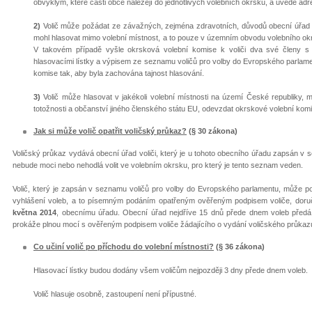
obvyklým, které části obce náležejí do jednotlivých volebních okrsků, a uvede adr
2)
Volič může požádat ze závažných, zejména zdravotních, důvodů obecní úřad 
mohl hlasovat mimo volební místnost, a to pouze v územním obvodu volebního okr
V takovém případě vyšle okrsková volební komise k voliči dva své členy 
hlasovacími lístky a výpisem ze seznamu voličů pro volby do Evropského parlamen
komise tak, aby byla zachována tajnost hlasování.
3)
Volič může hlasovat v jakékoli volební místnosti na území České republiky, 
totožnosti a občanství jiného členského státu EU, odevzdat okrskové volební kom
Jak si může volič opatřit voličský průkaz?
(§ 30 zákona)
Voličský průkaz vydává obecní úřad voliči, který je u tohoto obecního úřadu zapsán v
nebude moci nebo nehodlá volit ve volebním okrsku, pro který je tento seznam veden.
Volič, který je zapsán v seznamu voličů pro volby do Evropského parlamentu, může p
vyhlášení voleb, a to písemným podáním opatřeným ověřeným podpisem voliče, doruč
května 2014
, obecnímu úřadu. Obecní úřad nejdříve 15 dnů přede dnem voleb předá 
prokáže plnou mocí s ověřeným podpisem voliče žádajícího o vydání voličského průkazu, 
Co učiní volič po příchodu do volební místnosti?
(§ 36 zákona)
Hlasovací lístky budou dodány všem voličům nejpozději 3 dny přede dnem voleb.
Volič hlasuje osobně, zastoupení není přípustné.