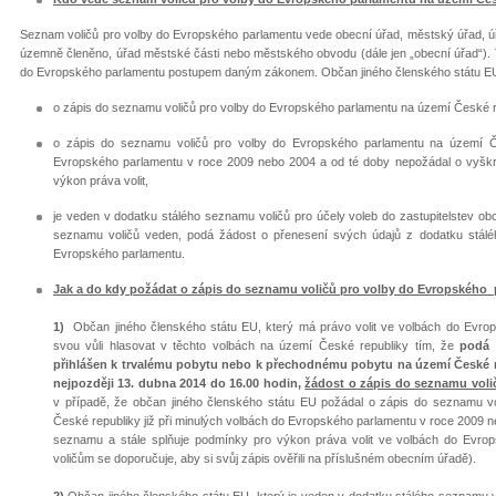
Seznam voličů pro volby do Evropského parlamentu vede obecní úřad, městský úřad, úř
územně členěno, úřad městské části nebo městského obvodu (dále jen „obecní úřad“).
do Evropského parlamentu postupem daným zákonem. Občan jiného členského státu EU 
o zápis do seznamu voličů pro volby do Evropského parlamentu na území České r
o zápis do seznamu voličů pro volby do Evropského parlamentu na území Čes
Evropského parlamentu v roce 2009 nebo 2004 a od té doby nepožádal o vyškrt
výkon práva volit,
je veden v dodatku stálého seznamu voličů pro účely voleb do zastupitelstev obc
seznamu voličů veden, podá žádost o přenesení svých údajů z dodatku stálé
Evropského parlamentu.
Jak a do kdy požádat o zápis do seznamu voličů pro volby do Evropského
1)
Občan jiného členského státu EU, který má právo volit ve volbách do Evro
svou vůli hlasovat v těchto volbách na území České republiky tím, že
podá 
přihlášen k trvalému pobytu nebo k přechodnému pobytu na území České re
nejpozději 13. dubna 2014 do 16.00 hodin,
žádost o zápis do seznamu voli
v případě, že občan jiného členského státu EU požádal o zápis do seznamu v
České republiky již při minulých volbách do Evropského parlamentu v roce 2009 n
seznamu a stále splňuje podmínky pro výkon práva volit ve volbách do Evro
voličům se doporučuje, aby si svůj zápis ověřili na příslušném obecním úřadě).