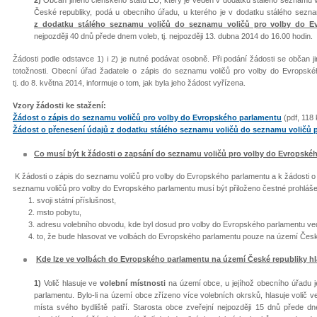
2)
Občan jiného členského státu EU, který je veden v dodatku stálého seznamu vo
České republiky, podá u obecního úřadu, u kterého je v dodatku stálého sezn
z dodatku stálého seznamu voličů do seznamu voličů pro volby do E
nejpozději 40 dnů přede dnem voleb, tj. nejpozději 13. dubna 2014 do 16.00 hodin.
Žádosti podle odstavce 1) i 2) je nutné podávat osobně. Při podání žádosti se občan
totožnosti. Obecní úřad žadatele o zápis do seznamu voličů pro volby do Evropské
tj. do 8. května 2014, informuje o tom, jak byla jeho žádost vyřízena.
Vzory žádosti ke stažení:
Žádost o zápis do seznamu voličů pro volby do Evropského parlamentu
(pdf, 118 
Žádost o přenesení údajů z dodatku stálého seznamu voličů do seznamu voličů 
Co musí být k žádosti o zapsání do seznamu voličů pro volby do Evropské
K žádosti o zápis do seznamu voličů pro volby do Evropského parlamentu a k žádosti o
seznamu voličů pro volby do Evropského parlamentu musí být přiloženo čestné prohláše
svoji státní příslušnost,
msto pobytu,
adresu volebního obvodu, kde byl dosud pro volby do Evropského parlamentu ved
to, že bude hlasovat ve volbách do Evropského parlamentu pouze na území Česk
Kde lze ve volbách do Evropského parlamentu na území České republiky h
1)
Volič hlasuje ve
volební místnosti
na území obce, u jejíhož obecního úřadu 
parlamentu. Bylo-li na území obce zřízeno více volebních okrsků, hlasuje volič 
místa svého bydliště patří. Starosta obce zveřejní nejpozději 15 dnů přede d