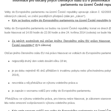
Informace pro občany jiných členských států EU o podmínkách
parlamentu na území České repu
Volby do Evropského parlamentu na území České republiky upravuje zákon č. 62/200
některých zákonů, ve znění pozdějších předpisů (dále jen „zákon“).
Kdy se budou volby do Evropského parlamentu na území České republiky 
Volby do Evropského parlamentu se budou na území České republiky konat ve dnech
2
bude hlasovat od 14.00 hodin do 22.00 hodin a dne 24. května 2014 (sobota) se bude hla
Za jakých podmínek má občan jiného členského státu EU právo hlasovat
České republiky?
(§ 5 zákona)
Občan jiného členského státu EU má právo hlasovat ve volbách do Evropského parlame
nejpozději druhý den voleb dosáhl věku 18 let,
je po dobu nejméně 45 dnů přihlášen k trvalému pobytu nebo přechodnému pobyt
2014),
nevznikla u něj překážka ve výkonu volebního práva a
je zapsán v seznamu voličů pro volby do Evropského parlamentu.
Překážkou ve výkonu volebního práva, pro kterou nelze hlasovat, je zákonem stanov
lidu nebo omezení svéprávnosti k výkonu volebního práva.
Kdo vede seznam voličů pro volby do Evropského parlamentu na území Čes