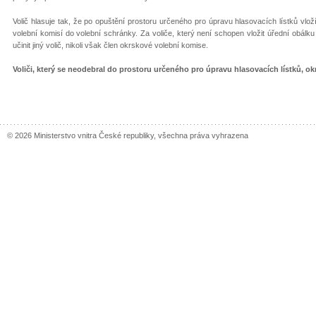
Volič hlasuje tak, že po opuštění prostoru určeného pro úpravu hlasovacích lístků vlo
volební komisí do volební schránky. Za voliče, který není schopen vložit úřední obálk
učinit jiný volič, nikoli však člen okrskové volební komise.
Voliči, který se neodebral do prostoru určeného pro úpravu hlasovacích lístků, 
© 2026 Ministerstvo vnitra České republiky, všechna práva vyhrazena