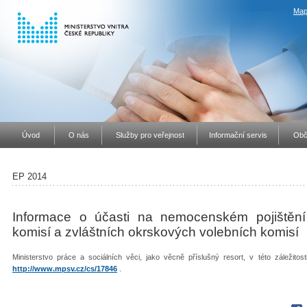
Map
Úvod
O nás
Služby pro veřejnost
Informační servis
Obč
EP 2014
Informace o účasti na nemocenském pojištění
komisí a zvláštních okrskových volebních komisí
Ministerstvo práce a sociálních věci, jako věcně příslušný resort, v této záležito
http://www.mpsv.cz/cs/17846
.