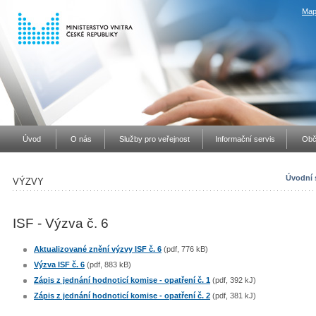
Map
Úvod
O nás
Služby pro veřejnost
Informační servis
Obč
Úvodní 
VÝZVY
ISF - Výzva č. 6
Aktualizované znění výzvy ISF č. 6
(pdf, 776 kB)
Výzva ISF č. 6
(pdf, 883 kB)
Zápis z jednání hodnoticí komise - opatření č. 1
(pdf, 392 kJ)
Zápis z jednání hodnoticí komise - opatření č. 2
(pdf, 381 kJ)