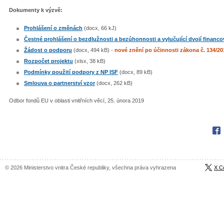
Dokumenty k výzvě:
Prohlášení o změnách
(docx, 66 kJ)
Čestné prohlášení o bezdlužnosti a bezúhonnosti a vylučující dvojí financo
Žádost o podporu
(docx, 494 kB) -
nové znění po účinnosti zákona č. 134/20
Rozpočet projektu
(xlsx, 38 kB)
Podmínky použití podpory z NP ISF
(docx, 89 kB)
Smlouva o partnerství vzor
(docx, 262 kB)
Odbor fondů EU v oblasti vnitřních věcí, 25. února 2019
Fac
© 2026 Ministerstvo vnitra České republiky, všechna práva vyhrazena
X C