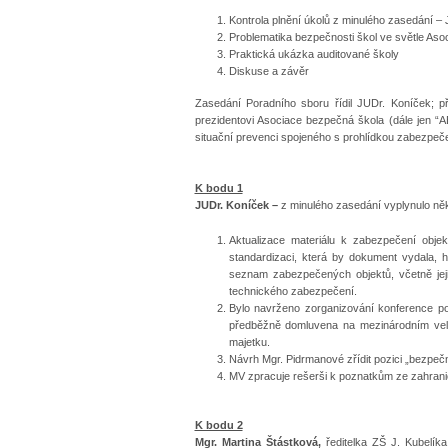
Kontrola plnění úkolů z minulého zasedání 
Problematika bezpečnosti škol ve světle Aso
Praktická ukázka auditované školy
Diskuse a závěr
Zasedání Poradního sboru řídil JUDr. Koníček; při
prezidentovi Asociace bezpečná škola (dále jen “
situační prevenci spojeného s prohlídkou zabezpeče
K bodu 1
JUDr. Koníček –
z minulého zasedání vyplynulo něko
Aktualizace materiálu k zabezpečení obje
standardizaci, která by dokument vydala, hl
seznam zabezpečených objektů, včetně je
technického zabezpečení.
Bylo navrženo zorganizování konference po
předběžně domluvena na mezinárodním vel
majetku.
Návrh Mgr. Pidrmanové zřídit pozici „bezpečn
MV zpracuje rešerši k poznatkům ze zahranič
K bodu 2
Mgr. Martina Štástková,
ředitelka ZŠ J. Kubelí