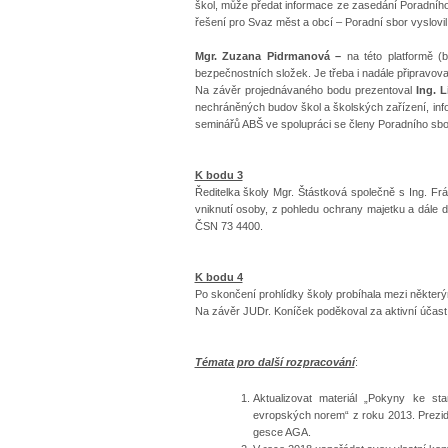
škol, může předat informace ze zasedání Poradní
řešení pro Svaz měst a obcí – Poradní sbor vyslovil
Mgr. Zuzana Pidrmanová –
na této platformě (
bezpečnostních složek. Je třeba i nadále připravov
Na závěr projednávaného bodu prezentoval
Ing. 
nechráněných budov škol a školských zařízení, in
seminářů ABŠ ve spolupráci se členy Poradního sbo
K bodu 3
Ředitelka školy Mgr. Štástková společně s Ing. Fr
vniknutí osoby, z pohledu ochrany majetku a dále
ČSN 73 4400.
K bodu 4
Po skončení prohlídky školy probíhala mezi některý
Na závěr JUDr. Koníček poděkoval za aktivní účast 
Témata pro další rozpracování
:
Aktualizovat materiál „Pokyny ke s
evropských norem“ z roku 2013. Prezid
gesce AGA.