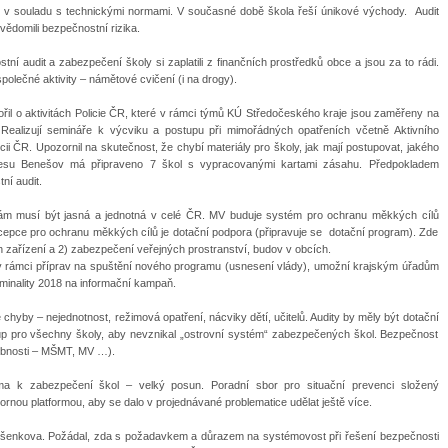
y v souladu s technickými normami. V současné době škola řeší únikové východy. Audit
vědomili bezpečnostní rizika.
í audit a zabezpečení školy si zaplatili z finančních prostředků obce a jsou za to rádi.
společné aktivity – námětové cvičení (i na drogy).
il o aktivitách Policie ČR, které v rámci týmů KÚ Středočeského kraje jsou zaměřeny na
 Realizují semináře k výcviku a postupu při mimořádných opatřeních včetně Aktivního
ii ČR. Upozornil na skutečnost, že chybí materiály pro školy, jak mají postupovat, jakého
kresu Benešov má připraveno 7 škol s vypracovanými kartami zásahu. Předpokladem
ní audit.
lám musí být jasná a jednotná v celé ČR. MV buduje systém pro ochranu měkkých cílů
ncepce pro ochranu měkkých cílů je dotační podpora (připravuje se dotační program). Zde
h zařízení a 2) zabezpečení veřejných prostranství, budov v obcích.
v rámci příprav na spuštění nového programu (usnesení vlády), umožní krajským úřadům
minality 2018 na informační kampaň.
hyby – nejednotnost, režimová opatření, nácviky dětí, učitelů. Audity by měly být dotační
ístup pro všechny školy, aby nevznikal „ostrovní systém“ zabezpečených škol. Bezpečnost
sobnosti – MŠMT, MV …).
ma k zabezpečení škol – velký posun. Poradní sbor pro situační prevenci složený
rnou platformou, aby se dalo v projednávané problematice udělat ještě více.
všenkova. Požádal, zda s požadavkem a důrazem na systémovost při řešení bezpečnosti