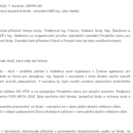
– JUDr. T. Koníček, OBPPK MV
ciace bezpečná škola – prezident ABŠ Ing. Libor Sladký
vítal přítomné členya hosty. Poděkoval Ing. Frázovi, ředitelce školy Mgr. Štástkové a
ABŠ“) Ing. Sladkému za zorganizování prvního výjezdního zasedání Poradního sboru pro
né školy. Zasedání bylo přítomno 9 členů a Poradní sbor byl tedy usnášeníschopný.
lik úkolů, které měly být řešeny:
ktů – AGA – proběhlo jednání s ředitelkou nové organizace s Českou agenturou pro
edá se forma pro aktualizaci. Ing. Nepraš v souvislosti s tímto úkolem navrhl vytvořit
jich úrovně zabezpečení. V seznamu by bylo rovněž uvedeno doporučení konkrétního
d záštitou MV, PČR a za spolupráce Poradního sboru pro situační prevenci. Realizace
etrhu FOR ARCH 2018. Byla navržena dvě témata: bezpečná škola a ochrana osob a
ostního pracovníka“ ve škole – uskuteční se v rámci plnění aktivit k měkkým cílům.
í v oblasti zabezpečení škol a školských zařízení v rámci plnění úkolů k měkkým cílům.
ka v Neveklově, informovala přítomné o provedeném bezpečnostním auditu ve škole, na