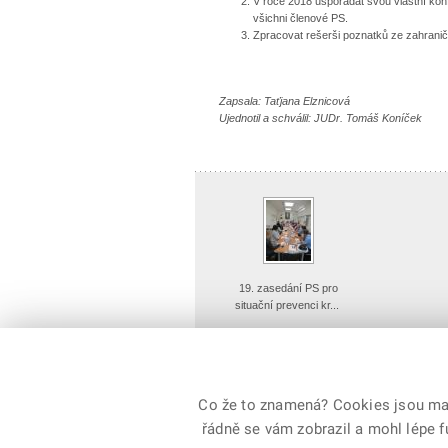
V roce 2018 uspořádat svou vlastní kon
všichni členové PS.
Zpracovat rešerši poznatků ze zahrani
Zapsala: Taťjana Elznicová
Ujednotil a schválil: JUDr. Tomáš Koníček
19. zasedání PS pro
situační prevenci kr...
Detailní náhled
Co že to znamená? Cookies jsou malé
řádně se vám zobrazil a mohl lépe 