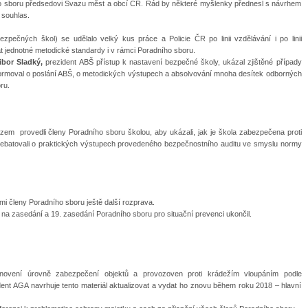
ho sboru předsedovi Svazu měst a obcí ČR. Rád by některé myšlenky přednesl s návrhem
 souhlas.
bezpečných škol) se udělalo velký kus práce a Policie ČR po linii vzdělávání i po linii
at jednotné metodické standardy i v rámci Poradního sboru.
Libor Sladký,
prezident ABŠ přístup k nastavení bezpečné školy, ukázal zjištěné případy
formoval o poslání ABŠ, o metodických výstupech a absolvování mnoha desítek odborných
ru.
ázem provedli členy Poradního sboru školou, aby ukázali, jak je škola zabezpečena proti
 debatovali o praktických výstupech provedeného bezpečnostního auditu ve smyslu normy
mi členy Poradního sboru ještě další rozprava.
na zasedání a 19. zasedání Poradního sboru pro situační prevenci ukončil.
tanovení úrovně zabezpečení objektů a provozoven proti krádežím vloupáním podle
ent AGA navrhuje tento materiál aktualizovat a vydat ho znovu během roku 2018 – hlavní