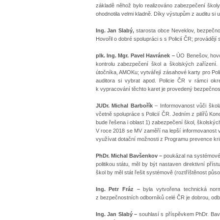
základě něhož bylo realizováno zabezpečení škol
ohodnotila velmi kladně. Díky výstupům z auditu si u
Ing. Jan Slabý,
starosta obce Neveklov, bezpečnostn
Hovořil o dobré spolupráci s s Policií ČR; provádějí 
plk. Ing. Mgr. Pavel Havránek –
ÚO Benešov, hovoř
kontrolu zabezpečení škol a školských zařízení.
útočníka, AMOKu; vytvářejí zásahové karty pro Polic
auditora si vybrat apod. Policie ČR v rámci o
k vypracování těchto karet je provedený bezpečnost
JUDr. Michal Barbořík
– Informovanost vůči ško
včetně spolupráce s Policií ČR. Jedním z pilířů Ko
bude řešena i oblast 1) zabezpečení škol, školskýc
V roce 2018 se MV zaměří na lepší informovanost 
využívat dotační možnosti z Programu prevence kri
PhDr. Michal Bavšenkov –
poukázal na systémové c
politikou státu, měl by být nastaven direktivní př
škol by měl stát řešit systémově (roztříštěnost pů
Ing. Petr Fráz –
byla vytvořena technická nor
z bezpečnostních odborníků celé ČR je dobrou, odbo
Ing. Jan Slabý –
souhlasí s příspěvkem PhDr. Ba