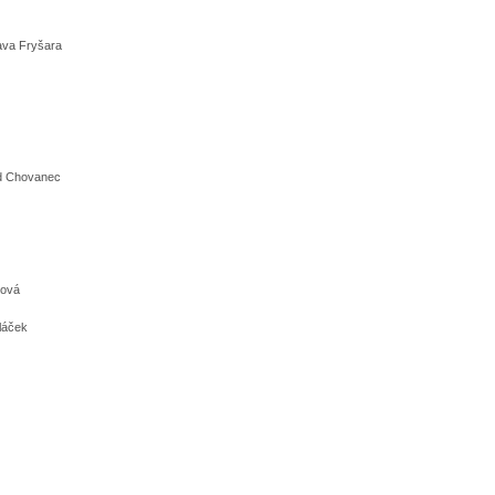
lava Fryšara
id Chovanec
r. Bc. Eva Stulíková
á
dláček
vá