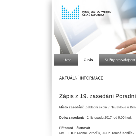
Úvod
O nás
Služby pro veřejnost
AKTUÁLNÍ INFORMACE
Zápis z 19. zasedání Poradníh
Místo zasedání:
Základní škola v Neveklově u Be
Doba zasedání:
2. listopadu 2017, od 9.00 hod.
Přítomni – členové:
MV – JUDr. Michal Barbořík, JUDr. Tomáš Koníček