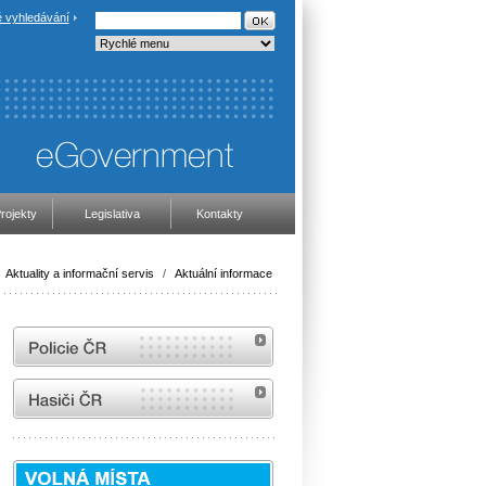
 vyhledávání
rojekty
Legislativa
Kontakty
Aktuality a informační servis
/
Aktuální informace
internetové stránky Policie ČR
internetové stránky Hasiči ČR