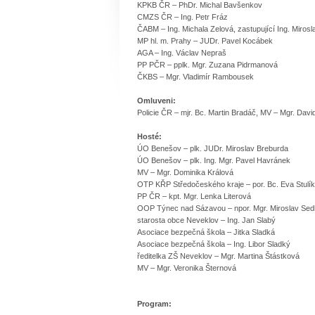
KPKB ČR – PhDr. Michal Bavšenkov
CMZS ČR – Ing. Petr Fráz
ČABM – Ing. Michala Zelová, zastupující Ing. Miros
MP hl. m. Prahy – JUDr. Pavel Kocábek
AGA – Ing. Václav Nepraš
PP PČR – pplk. Mgr. Zuzana Pidrmanová
ČKBS – Mgr. Vladimír Rambousek
Omluveni:
Policie ČR – mjr. Bc. Martin Bradáč, MV – Mgr. Dav
Hosté:
ÚO Benešov – plk. JUDr. Miroslav Breburda
ÚO Benešov – plk. Ing. Mgr. Pavel Havránek
MV – Mgr. Dominika Králová
OTP KŘP Středočeského kraje – po
PP ČR – kpt. Mgr. Lenka Literov
OOP Týnec nad Sázavou – npor. Mgr. Miroslav Se
starosta obce Neveklov – Ing. Jan Slabý
Asociace bezpečná škola – Jitka Sladká
Asociace bezpečná škola – Ing. Libor Sladký
ředitelka ZŠ Neveklov – Mgr. Martina Štástková
MV – Mgr. Veronika Šterno
Program: