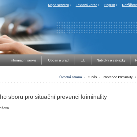
Mapa serveru
Textová verze
English
Rozšířené
Informační servis
Občan a úřad
EU
Nabídky a zakázky
P
Úvodní strana
/
O nás
/
Prevence kriminality
/
o sboru pro situační prevenci kriminality
nešova