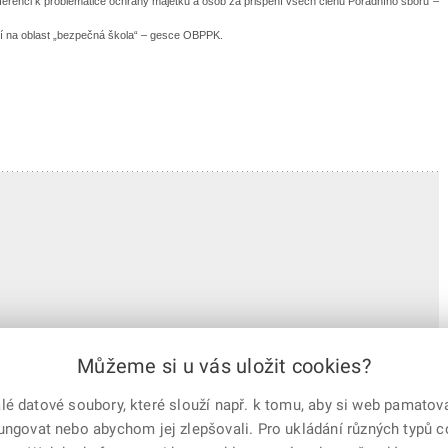
ferenci k problematice ochrany majetku a osob za přispění všech členů Poradního sboru –
čí na oblast „bezpečná škola“ – gesce OBPPK.
Můžeme si u vás uložit cookies?
 datové soubory, které slouží např. k tomu, aby si web pamatoval
fungovat nebo abychom jej zlepšovali. Pro ukládání různých typů 
e-mailem
vytisknout
Facebook
X