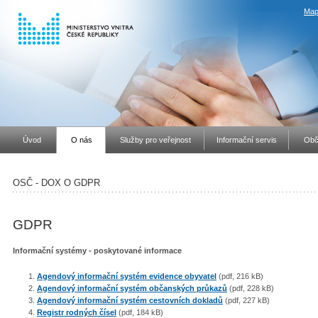
Map
Úvod
O nás
Služby pro veřejnost
Informační servis
Obč
OSČ - DOX O GDPR
GDPR
Informační systémy - poskytované informace
Agendový informační systém evidence obyvatel
(pdf, 216 kB)
Agendový informační systém občanských průkazů
(pdf, 228 kB)
Agendový informační systém cestovních dokladů
(pdf, 227 kB)
Registr rodných čísel
(pdf, 184 kB)