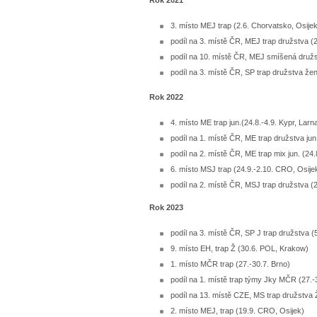
Rok 2021
3. místo MEJ trap (2.6. Chorvatsko, Osijek
podíl na 3. místě ČR, MEJ trap družstva (2
podíl na 10. místě ČR, MEJ smíšená družst
podíl na 3. místě ČR, SP trap družstva žen
Rok 2022
4. místo ME trap jun.(24.8.-4.9. Kypr, Larn
podíl na 1. místě ČR, ME trap družstva jun.
podíl na 2. místě ČR, ME trap mix jun. (24.
6. místo MSJ trap (24.9.-2.10. CRO, Osije
podíl na 2. místě ČR, MSJ trap družstva (2
Rok 2023
podíl na 3. místě ČR, SP J trap družstva (
9. místo EH, trap Ž (30.6. POL, Krakow)
1. místo MČR trap (27.-30.7. Brno)
podíl na 1. místě trap týmy Jky MČR (27.-
podíl na 13. místě CZE, MS trap družstva 
2. místo MEJ, trap (19.9. CRO, Osijek)