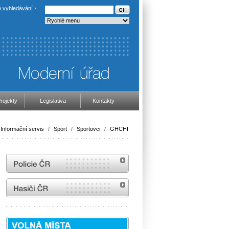
 vyhledávání
rojekty
Legislativa
Kontakty
Informační servis
/
Sport
/
Sportovci
/
GHCHI
internetové stránky Policie ČR
internetové stránky Hasiči ČR