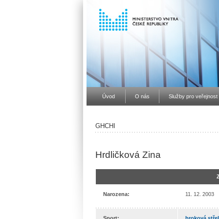
Úvod
O nás
Služby pro veřejnost
GHCHI
Hrdličková Zina
Narozena:
11. 12. 2003
Sport:
broková stře