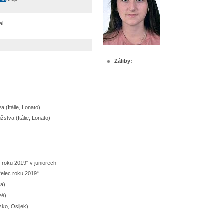
al
Záliby:
a (Itálie, Lonato)
žstva (Itálie, Lonato)
c roku 2019“ v juniorech
třelec roku 2019“
ha)
vé)
sko, Osijek)