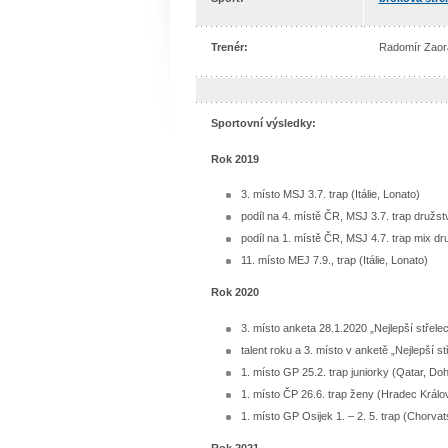
Trenér:
Radomír Zaor
Sportovní výsledky:
Rok 2019
3. místo MSJ 3.7. trap (Itálie, Lonato)
podíl na 4. místě ČR, MSJ 3.7. trap družstv
podíl na 1. místě ČR, MSJ 4.7. trap mix dru
11. místo MEJ 7.9., trap (Itálie, Lonato)
Rok 2020
3. místo anketa 28.1.2020 „Nejlepší střele
talent roku a 3. místo v anketě „Nejlepší s
1. místo GP 25.2. trap juniorky (Qatar, Do
1. místo ČP 26.6. trap ženy (Hradec Králo
1. místo GP Osijek 1. – 2. 5. trap (Chorvat