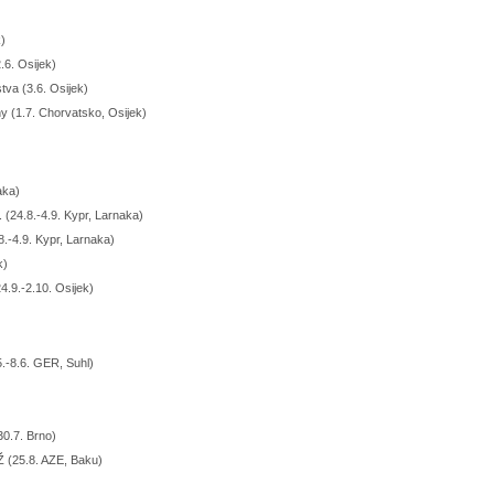
)
.6. Osijek)
va (3.6. Osijek)
y (1.7. Chorvatsko, Osijek)
aka)
 (24.8.-4.9. Kypr, Larnaka)
8.-4.9. Kypr, Larnaka)
k)
4.9.-2.10. Osijek)
5.-8.6. GER, Suhl)
30.7. Brno)
Ž (25.8. AZE, Baku)