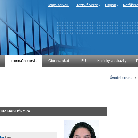
Mapa serveru
Textová verze
English
Rozšířené
Informační servis
Občan a úřad
EU
Nabídky a zakázky
P
Úvodní strana
/
ZINA HRDLIČKOVÁ
lba
trap