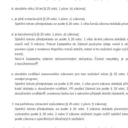
dosáhl/a věku 18 let [§ 25 odst. 1 písm. b) zákona];
je plně svéprávný/á [§ 25 odst. 1 písm. c) zákona];
Splnění tohoto předpokladu se podle § 26 odst. 1 věta šestá zákona dokládá p
je bezúhonný/á [§ 25 odst. 1 písm. d) zákona];
Splnění tohoto předpokladu se podle § 26 odst. 1 věta druhá zákona dokládá v
starší než 3 měsíce. Pokud žadatel/ka do žádosti poskytne údaje nutné k obs
povinen výpis z evidence Rejstříku trestů doložit, neboť si ho služební orgán vy
trestů.
Není-li žadatel/ka státním občanem/státní občankou České republiky, je 
5
o bezúhonnosti
;
dosáhl/a vzdělání stanoveného zákonem pro toto služební místo [§ 25 odst. 1
studijní program;
Splnění tohoto předpokladu se podle § 26 odst. 1 věta první zákona dokládá přísl
kopií dokladu o dosaženém vzdělání. Při podání žádosti lze podle § 26 odst.
6
dosaženém vzdělání
; uvedenou listinu lze v takovém případě doložit následně, 
má potřebnou zdravotní způsobilost [§ 25 odst. 1 písm. f) zákona];
Splnění tohoto předpokladu se podle § 26 odst. 3 zákona dokládá písemný
vybraného podle § 28 odst. 2 nebo 3 zákona služební orgán ověří splnění tohot
podle zákona o specifických lékařských službách.