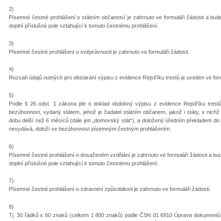
2)
Písemné čestné prohlášení o státním občanství je zahrnuto ve formuláři žádosti a bu
doplní příslušné pole vztahující k tomuto čestnému prohlášení.
3)
Písemné čestné prohlášení o svéprávnosti je zahrnuto ve formuláři žádosti.
4)
Rozsah údajů nutných pro obstarání výpisu z evidence Rejstříku trestů je uveden ve form
5)
Podle § 26 odst. 1 zákona jde o doklad obdobný výpisu z evidence Rejstříku trestů
bezúhonnost, vydaný státem, jehož je žadatel státním občanem, jakož i státy, v nichž 
dobu delší než 6 měsíců (dále jen „domovský stát“), a doložený úředním překladem d
nevydává, doloží se bezúhonnost písemným čestným prohlášením.
6)
Písemné čestné prohlášení o dosaženém vzdělání je zahrnuto ve formuláři žádosti a b
doplní příslušné pole vztahující k tomuto čestnému prohlášení.
7)
Písemné čestné prohlášení o zdravotní způsobilosti je zahrnuto ve formuláři žádosti.
8)
Tj. 30 řádků x 60 znaků (celkem 1 800 znaků) podle ČSN 01 6910 Úprava dokument