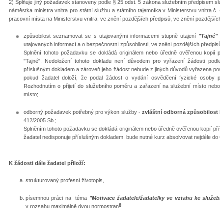
2) Splňuje jiný požadavek stanovený podle § 25 odst. 5 zákona služebním předpisem sl
náměstka ministra vnitra pro státní službu a státního tajemníka v Ministerstvu vnitra 
pracovní místa na Ministerstvu vnitra, ve znění pozdějších předpisů, ve znění pozdějších
způsobilost seznamovat se s utajovanými informacemi stupně utajení
"Tajné"
utajovaných informací a o bezpečnostní způsobilosti, ve znění pozdějších předpis
Splnění tohoto požadavku se dokládá originálem nebo úředně ověřenou kopií 
"Tajné". Nedoložení tohoto dokladu není důvodem pro vyřazení žádosti podl
příslušným dokladem a zároveň jeho žádost nebude z jiných důvodů vyřazena po
pokud žadatel doloží, že podal žádost o vydání osvědčení fyzické osoby př
Rozhodnutím o přijetí do služebního poměru a zařazení na služební místo ne
místo;
odborný požadavek potřebný pro výkon služby -
zvláštní odborná způsobilost
412/2005 Sb.;
Splněním tohoto požadavku se dokládá originálem nebo úředně ověřenou kopií přís
žadatel nedisponuje příslušným dokladem, bude nutné kurz absolvovat nejdéle do
K žádosti dále žadatel přiloží:
strukturovaný profesní životopis,
písemnou práci na téma
"Motivace žadatele/žadatelky ve vztahu ke služe
8
v rozsahu maximálně dvou normostran
.