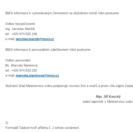
Bližší informace k vykonávaným činnostem na služebním místě Vám poskytne:
Odbor bezpečnostní
Ing. Jaroslav Maršík
tel.: +420 974 832 246
e-mail:
jaroslav.marsik@mvcr.cz
Bližší informace k personálním záležitostem Vám poskytne:
Odbor personální
Bc. Marcela Slaninová
tel.: +420 974 833 292
e-mail:
marcela.slaninova@mvcr.cz
Služební úřad Ministerstvo vnitra podporuje rovnost žen a mužů a proto vítá zájem žadate
Mgr. Jiří Kaucký
státní tajemník v Ministerstvu vnitr
1)
Formulář žádosti tvoří příloha č. 1 tohoto oznámení.