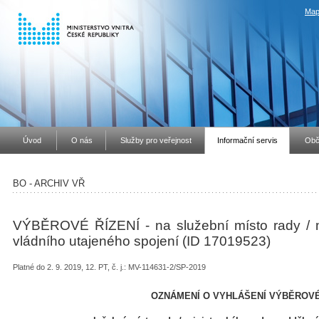
Map
Úvod
O nás
Služby pro veřejnost
Informační servis
Obč
BO - ARCHIV VŘ
VÝBĚROVÉ ŘÍZENÍ - na služební místo rady / m
vládního utajeného spojení (ID 17019523)
Platné do 2. 9. 2019, 12. PT, č. j.: MV-114631-2/SP-2019
OZNÁMENÍ O VYHLÁŠENÍ VÝBĚROVÉ