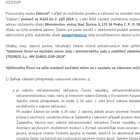
OZZ/OZP.
1
Posuzovány budou
žádosti
o přijetí do služebního poměru a zařazení na služební míst
"žádost")
podané ve lhůtě do 2. září 2019
, tj. v této lhůtě zaslané služebnímu orgá
adresu služebního úřadu
Ministerstvo vnitra, Nad Štolou 3, 170 34 Praha 7, P. O. 
úřadu na výše uvedené adrese. Žádost lze podat rovněž v elektronické podobě pode
elektronické pošty služebního úřadu
posta@mvcr.cz
nebo prostřednictvím datové schr
Obálka, resp. datová zpráva, obsahující žádost včetně požadovaných listin (pří
"Výběrové řízení na služební místo rady / ministerského rady v oddělení vládní
17019523, č.j.: MV-114631-2/SP-2019"
.
Výběrového řízení na výše uvedené služební místo se v souladu se zákonem může 
1) Splňuje základní předpoklady stanovené zákonem, tj.:
je státním občanem/státní občankou České republiky, občanem/občank
občanem/občankou státu, který je smluvním státem Dohody o Evropském hospodá
Splnění tohoto předpokladu se podle § 26 odst. 1 věta první zákona dokládá 
osvědčením o státním občanství.
Při podání žádosti lze podle § 26 odst. 2 zákona doložit pouze písemné čestn
průkazu totožnosti; uvedenou listinu je žadatel/ka v takovém případě povinen dol
Žadatel/ka, který/á není státním občanem/státní občankou České republiky, 
Asociace jazykových zkušebních institucí v Evropě uskutečňuje touto asociací 
jazyka, prokázat znalost českého jazyka; to neplatí, doloží-li, že absolvoval a
vysokou školu, na kterých byl vyučovacím jazykem český jazyk. Splnění tohoto p