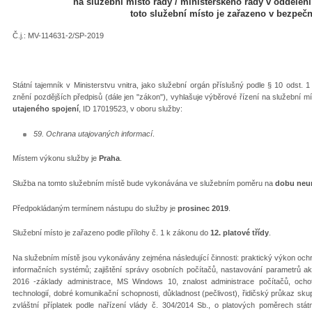
na služební místo rady / ministerského rady v oddělení
toto služební místo je zařazeno v bezpe
Č.j.: MV-114631-2/SP-2019
Státní tajemník v Ministerstvu vnitra, jako služební orgán příslušný podle § 10 odst. 
znění pozdějších předpisů (dále jen "zákon"), vyhlašuje výběrové řízení na služební m
utajeného spojení
, ID 17019523, v oboru služby:
59. Ochrana utajovaných informací
.
Místem výkonu služby je
Praha
.
Služba na tomto služebním místě bude vykonávána ve služebním poměru na
dobu neur
Předpokládaným termínem nástupu do služby je
prosinec 2019
.
Služební místo je zařazeno podle přílohy č. 1 k zákonu do
12. platové třídy
.
Na služebním místě jsou vykonávány zejména následující činnosti: praktický výkon ochr
informačních systémů; zajištění správy osobních počítačů, nastavování parametrů 
2016 -základy administrace, MS Windows 10, znalost administrace počítačů, ochota
technologií, dobré komunikační schopnosti, důkladnost (pečlivost), řidičský průkaz sk
zvláštní příplatek podle nařízení vlády č. 304/2014 Sb., o platových poměrech st