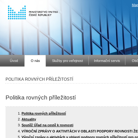
Map
Úvod
O nás
Služby pro veřejnost
Informační servis
Obč
POLITIKA ROVNÝCH PŘÍLEŽITOSTÍ
Politika rovných příležitostí
Politika rovných příležitostí
Aktuality
Soutěž Úřad na cestě k rovnosti
VÝROČNÍ ZPRÁVY O AKTIVITÁCH V OBLASTI PODPORY ROVNOSTI ŽE
Výroční zprávy o aktivitách v oblasti podpory rovných příležitostí pro