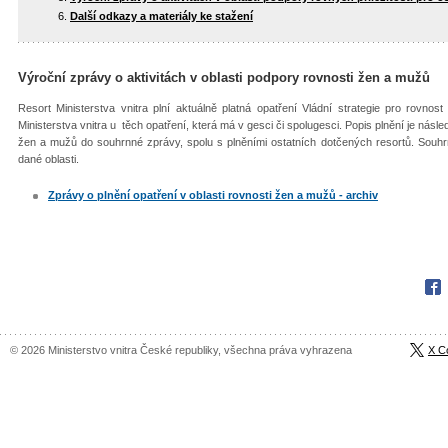
Další odkazy a materiály ke stažení
Výroční zprávy o aktivitách v oblasti podpory rovnosti žen a mužů
Resort Ministerstva vnitra plní aktuálně platná opatření Vládní strategie pro rovn
Ministerstva vnitra u těch opatření, která má v gesci či spolugesci. Popis plnění je ná
žen a mužů do souhrnné zprávy, spolu s plněními ostatních dotčených resortů. Souhr
dané oblasti.
Zprávy o plnění opatření v oblasti rovnosti žen a mužů - archiv
Fac
© 2026 Ministerstvo vnitra České republiky, všechna práva vyhrazena
X C