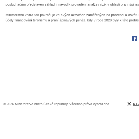
posluchačům představen základní návod k provádění analýzy rizik v oblasti praní špina
Ministerstvo vnitra tak pokračuje ve svých aktivitách zaměřených na prevenci a osvětu 
účely financování terorismu a praní špinavých peněz, kdy v roce 2020 byly k této probl
Fac
© 2026 Ministerstvo vnitra České republiky, všechna práva vyhrazena
X C