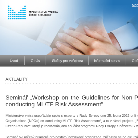
Map
Úvod
O nás
Služby pro veřejnost
Informační servis
Obč
AKTUALITY
Seminář „Workshop on the Guidelines for Non-P
conducting ML/TF Risk Assessment“
Ministerstvo vnitra uspořádalo spolu s experty z Rady Evropy dne 25. ledna 2022 onlin
Organisations (NPOs) on conducting ML/TF Risk Assessment“, a to v rámci projektu „E
Czech Republic“, který je realizován jako součást programu Rady Evropy s názvem SR
Seminář byl určený primárně pro nestátní neziskové organizace, zúčastnili se ho ale i z