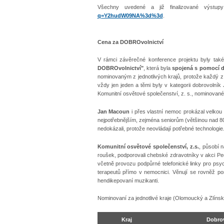
Všechny uvedené a již finalizované výstup
q=Y2hudW09NA%3d%3d
.
Cena za DOBROvolnictví
V rámci závěrečné konference projektu byly tak
DOBROvolnictví"
, která byla
spojená s pomocí d
nominovaným z jednotlivých krajů, protože každý z
vždy jen jeden a těmi byly v kategorii dobrovoln
Komunitní osvětové společenství, z. s., nominovan
Jan Macoun
i přes vlastní nemoc prokázal velkou
nejpotřebnějším, zejména seniorům (většinou nad 80 le
nedokázali, protože neovládají potřebné technologie
Komunitní osvětové společenství, z.s.
, působí 
roušek, podporovali chebské zdravotníky v akci Peč
včetně provozu podpůrné telefonické linky pro psy
terapeutů přímo v nemocnici. Věnují se rovněž p
hendikepovaní muzikanti.
Nominovaní za jednotlivé kraje (Olomoucký a Zlínsk
Kraj
Dobrov