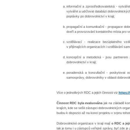
informační a zprostředkovatelská - vytvářet
vytvářet a udržovat databázi dobrovolnických
poptávky po dobrovolnictví v kraji;
propagační a komunikační - propagace dobrov
dveří a provozování kontaktního místa pro ve
vzdělávací - realizace bezúplatného vzdě
v přijímajících organizacích i vzdělávání sa
koncepční a metodická - jsou partnerem 
dobrovolnictví v kraji;
poradenská a konzultační - poskytovat od
samosprávy, dobrovolníky v oblasti dobrovoln
Více o jednotlivých RDC a jejich činnosti viz
https:/
Činnost RDC byla evaluována
jak na základě konk
krajích, kde se sešli zástupci dobrovolnických organ
budou k dispozici až na konci projektu v srpnu toho
Dobrovolnické organizace v kraji mají
o RDC a jeji
tak je tomu i u zástupců veřejné správy, byť zde je