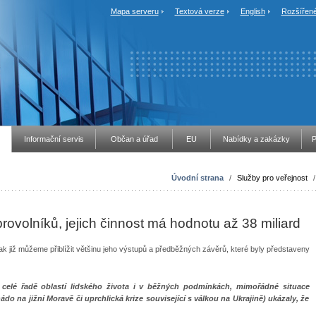
Mapa serveru
Textová verze
English
Rozšířené
Informační servis
Občan a úřad
EU
Nabídky a zakázky
P
Úvodní strana
/
Služby pro veřejnost
rovolníků, jejich činnost má hodnotu až 38 miliard
tak již můžeme přiblížit většinu jeho výstupů a předběžných závěrů, které byly představeny
v celé řadě oblastí lidského života i v běžných podmínkách, mimořádné situace
o na jižní Moravě či uprchlická krize související s válkou na Ukrajině) ukázaly, že