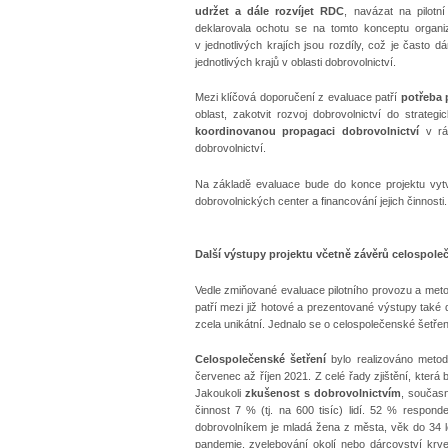
udržet a dále rozvíjet RDC
, navázat na pilotn
deklarovala ochotu se na tomto konceptu organi
v jednotlivých krajích jsou rozdíly, což je často 
jednotlivých krajů v oblasti dobrovolnictví.
Mezi klíčová doporučení z evaluace patří
potřeba p
oblast, zakotvit rozvoj dobrovolnictví do strat
koordinovanou propagaci dobrovolnictví
v rám
dobrovolnictví.
Na základě evaluace bude do konce projektu vytv
dobrovolnických center a financování jejich činnosti.
Další výstupy projektu včetně závěrů celospole
Vedle zmiňované evaluace pilotního provozu a meto
patří mezi již hotové a prezentované výstupy také
zcela unikátní. Jednalo se o celospolečenské šetřen
Celospolečenské šetření
bylo realizováno metod
červenec až říjen 2021. Z celé řady zjištění, která 
Jakoukoli
zkušenost s dobrovolnictvím
, součas
činnost 7 % (tj. na 600 tisíc) lidí. 52 % respon
dobrovolníkem je mladá žena z města, věk do 34 l
pandemie, zvelebování okolí nebo dárcovství krv