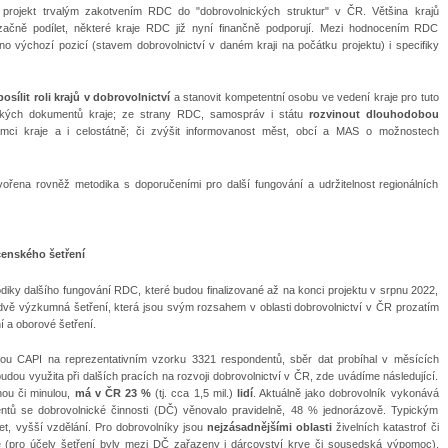
í projekt trvalým zakotvením RDC do "dobrovolnických struktur" v ČR. Většina krajů
začně podílet, některé kraje RDC již nyní finančně podporují. Mezi hodnocením RDC
dáno výchozí pozicí (stavem dobrovolnictví v daném kraji na počátku projektu) i specifiky
osílit roli krajů v dobrovolnictví
a stanovit kompetentní osobu ve vedení kraje pro tuto
egických dokumentů kraje; ze strany RDC, samospráv i státu
rozvinout dlouhodobou
ci kraje a i celostátně; či zvýšit informovanost měst, obcí a MAS o možnostech
ořena rovněž metodika s doporučeními pro další fungování a udržitelnost regionálních
čenského šetření
diky dalšího fungování RDC, které budou finalizované až na konci projektu v srpnu 2022,
 dvě výzkumná šetření, která jsou svým rozsahem v oblasti dobrovolnictví v ČR prozatím
í a oborové šetření.
ou CAPI na reprezentativním vzorku 3321 respondentů, sběr dat probíhal v měsících
budou využita při dalších pracích na rozvoji dobrovolnictví v ČR, zde uvádíme následující.
nou či minulou,
má v ČR 23 %
(tj. cca 1,5 mil.)
lidí
. Aktuálně jako dobrovolník vykonává
dentů se dobrovolnické činnosti (DČ) věnovalo pravidelně, 48 % jednorázově. Typickým
et, vyšší vzdělání. Pro dobrovolníky jsou
nejzásadnějšími oblasti
živelních katastrof či
e (pro účely šetření byly mezi DČ zařazeny i dárcovství krve či sousedská výpomoc).