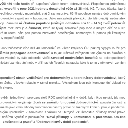
ýši 450 tisíc hodin
při započtení všech forem dobrovolnictví. Přepočtenou průměrnou
stí
vytvořili v roce 2021 hodnoty dosahující výše až 38 mld. Kč
. To jsou částky, které
dli dobrovolníci, musel platit stát či samosprávy. 63 % populace nemá s dobrovolnictvím
olnictví zapojit ani v budoucnu. Jako nejčastější překážku tito lidé uvádějí nedostatek
pojit. Zároveň
až čtvrtina populace (reálným odhadem cca 10 - 14 %) tvoří potenciál
ájem
mezi nimi je
o činnosti
, které se týkají seniorské populace a malých dětí do 6 let.
rším lidem, dále pak pomoc zdravotně postiženým, nemocným či pomoc při živelných
ty nejpotřebnější.
oku 2022 zúčastnilo více než 400 odborníků ve všech krajích v ČR, pak mj. vyplynulo, že pro
í míra propagace dobrovolnictví
, a to jak u široké veřejnosti, tak výukou na školách a
Jako vhodné by dále odborníci viděli
zavedení motivačních benefitů
na celorepublikové
 hledání zaměstnání nebo v přijímacích řízeních na studia, jako je tomu v některých zemích
poručený obsah vzdělávání pro dobrovolníky a koordinátory dobrovolnictví
, který
m těchto cílových skupin v rámci projektu. Výsledkem jsou pak kompetenční oblasti ve
h skupin.
 i výběr jednotlivých provozovatelů RDC probíhal ještě v době, kdy nikdo netušil, jak moc
obrovolnictví nevyjímaje. Zcela
se změnilo fungování dobrovolnictví
, spousta činností a
ala jako velmi vhodný koordinační nástroj právě při takových krizích, jako je pandemie,
inským uprchlíkům v souvislosti s válkou na Ukrajině. Zkušenosti a příklady dobré praxe
 dalšímu využití v publikacích
"Nové přístupy v komunikaci a prezentaci. On-line
í - zkušenosti a praxe" a "Dobrovolnictví v době pandemie"
.