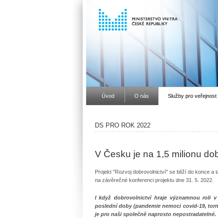
Úvod
O nás
Služby pro veřejnost
DS PRO ROK 2022
V Česku je na 1,5 milionu dob
Projekt "Rozvoj dobrovolnictví" se blíží do konce a 
na závěrečné konferenci projektu dne 31. 5. 2022.
I když dobrovolnictví hraje významnou roli 
poslední doby (pandemie nemoci covid-19, tornád
je pro naši společně naprosto nepostradatelné.