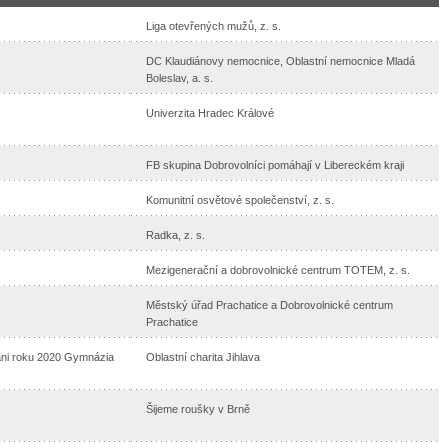
Liga otevřených mužů, z. s.
DC Klaudiánovy nemocnice, Oblastní nemocnice Mladá
Boleslav, a. s.
Univerzita Hradec Králové
FB skupina Dobrovolníci pomáhají v Libereckém kraji
Komunitní osvětové společenství, z. s.
Radka, z. s.
Mezigenerační a dobrovolnické centrum TOTEM, z. s.
Městský úřad Prachatice a Dobrovolnické centrum
Prachatice
áni roku 2020 Gymnázia
Oblastní charita Jihlava
Šijeme roušky v Brně