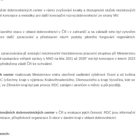
užeb dobrovolnických center v rámci zvyšování kvality a dostupnosti služeb neziskových
né koncepce a metodiky pro další koncepční rozvoj dobrovolnictví ze strany MV.
asného stavu v oblasti dobrovolnictví v ČR i v zahraničí a na základě toho byl vytvořen
ro další zpracování a představen návrh podoby pilotního fungování regionálních
zpracovávána již existující meziresortní mezioborovou pracovní skupinou při Ministerstvu
gii spolupráce veřejné správy s NNO na léta 2021 až 2030" má být koncepce v letech 2023
 předložena vládě ČR ke schválení.
h center
realizovalo Ministerstvo vnitra otevřené nadlimitní výběrové řízení a od května
DC (všechny kraje s výjimkou Královéhradeckého, Olomouckého a kraje Vysočina, kde se
l; ve Zlínském kraji byl pak provoz RDC zahájen i ukončen o měsíc a půl později).
ionálních dobrovolnických center
v ČR a evaluace jejich činnosti. RDC jsou informační
nizace, příspěvkové organizace či obce v daném kraji v oblasti dobrovolnictví.
stech: