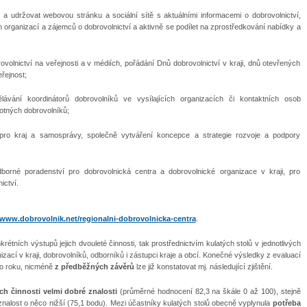
 a udržovat webovou stránku a sociální sítě s aktuálními informacemi o dobrovolnictví,
 organizací a zájemců o dobrovolnictví a aktivně se podílet na zprostředkování nabídky a
olnictví na veřejnosti a v médiích, pořádání Dnů dobrovolnictví v kraji, dnů otevřených
řejnost;
lávání koordinátorů dobrovolníků ve vysílajících organizacích či kontaktních osob
motných dobrovolníků;
pro kraj a samosprávy, společně vytváření koncepce a strategie rozvoje a podpory
borné poradenství pro dobrovolnická centra a dobrovolnické organizace v kraji, pro
ictví.
/www.dobrovolnik.net/regionalni-dobrovolnicka-centra
.
rétních výstupů jejich dvouleté činnosti, tak prostřednictvím kulatých stolů v jednotlivých
izací v kraji, dobrovolníků, odborníků i zástupci kraje a obcí. Konečné výsledky z evaluací
to roku, nicméně
z předběžných závěrů
lze již konstatovat mj. následující zjištění.
ch činnosti velmi dobré znalosti
(průměrné hodnocení 82,3 na škále 0 až 100), stejně
 znalost o něco nižší (75,1 bodu). Mezi účastníky kulatých stolů obecně vyplynula
potřeba