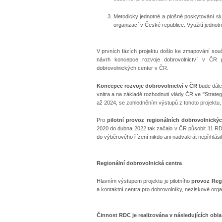
Metodicky jednotné a plošné poskytování sl
organizací v České republice. Využití jednot
V prvních fázích projektu došlo ke zmapování souč
návrh koncepce rozvoje dobrovolnictví v ČR p
dobrovolnických center v ČR.
Koncepce rozvoje dobrovolnictví v ČR
bude dále 
vnitra a na základě rozhodnutí vlády ČR ve "Strate
až 2024, se zohledněním výstupů z tohoto projektu,
Pro
pilotní provoz regionálních dobrovolnickýc
2020 do dubna 2022 tak začalo v ČR působit 11 R
do výběrového řízení nikdo ani nadvakrát nepřihlási
Regionální dobrovolnická centra
Hlavním výstupem projektu je pilotního
provoz Reg
a kontaktní centra pro dobrovolníky, neziskové orga
Činnost RDC je realizována v následujících obla