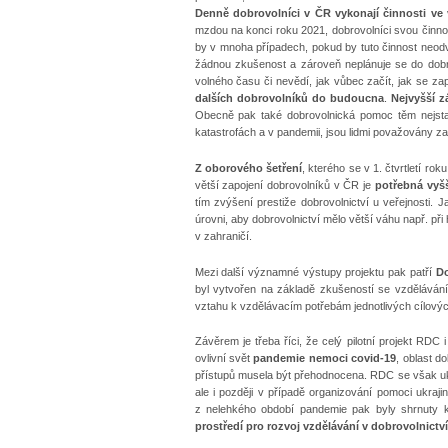
Denně dobrovolníci v ČR vykonají činnosti ve v
mzdou na konci roku 2021, dobrovolníci svou činno
by v mnoha případech, pokud by tuto činnost neodve
žádnou zkušenost a zároveň neplánuje se do dobrov
volného času či nevědí, jak vůbec začít, jak se za
dalších dobrovolníků do budoucna
.
Nejvyšší z
Obecně pak také dobrovolnická pomoc těm nejsta
katastrofách a v pandemii, jsou lidmi považovány za 
Z oborového šetření
, kterého se v 1. čtvrtletí r
větší zapojení dobrovolníků v ČR je
potřebná vyšš
tím zvýšení prestiže dobrovolnictví u veřejnosti. 
úrovni, aby dobrovolnictví mělo větší váhu např. při
v zahraničí.
Mezi další významné výstupy projektu pak patří
Do
byl vytvořen na základě zkušeností se vzdělávání
vztahu k vzdělávacím potřebám jednotlivých cílovýc
Závěrem je třeba říci, že celý pilotní projekt RDC
ovlivní svět
pandemie nemoci covid-19
, oblast d
přístupů musela být přehodnocena. RDC se však ukáz
ale i později v případě organizování pomoci ukraj
z nelehkého období pandemie pak byly shrnuty k
prostředí pro rozvoj vzdělávání v dobrovolnictv