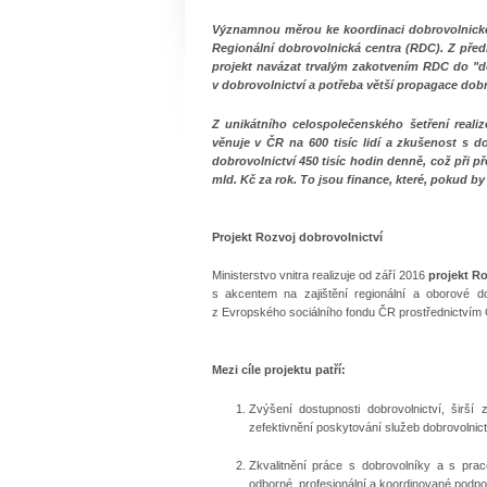
Významnou měrou ke koordinaci dobrovolnické
Regionální dobrovolnická centra (RDC). Z předb
projekt navázat trvalým zakotvením RDC do "dob
v dobrovolnictví a potřeba větší propagace dobr
Z unikátního celospolečenského šetření reali
věnuje v ČR na 600 tisíc lidí a zkušenost s d
dobrovolnictví 450 tisíc hodin denně, což při 
mld. Kč za rok. To jsou finance, které, pokud by
Projekt Rozvoj dobrovolnictví
Ministerstvo vnitra realizuje od září 2016
projekt R
s akcentem na zajištění regionální a oborové do
z Evropského sociálního fondu ČR prostřednictvím
Mezi cíle projektu patří:
Zvýšení dostupnosti dobrovolnictví, širší 
zefektivnění poskytování služeb dobrovolnic
Zkvalitnění práce s dobrovolníky a s prac
odborné, profesionální a koordinované podpo