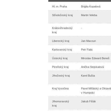
Hl. m. Praha
Brigita Kopalová
Středočeský kraj
Martin Veleba
Královéhradecký
-
kraj
Liberecký kraj
Jan Macoun
Karlovarský kraj
Petr Fiala
Ústecký kraj
Miroslav Edward Beneš
Plzeňský kraj
Anička Stejskalová
Jihočeský kraj
Karel Bušta
Kraj Vysočina
Pavel Miřátský a Oktavi
v Humpolci
Jihomoravský
Jakub Fišák
kraj