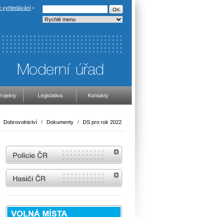
 vyhledávání
rojekty
Legislativa
Kontakty
/
Dobrovolnictví
/
Dokumenty
/
DS pro rok 2022
internetové stránky Policie ČR
internetové stránky Hasiči ČR