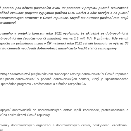
 pomoci pak během posledních dvou let pomohla v projektu pilotně realizovaná
ěžné evaluace projektu vyplynula potřeba RDC udržet a dále rozvíjet a na pilotní
rovolnických struktur" v České republice. Stejně tak nutnost posílení role krajů
ovolnictví.
zovaného v projektu koncem roku 2021 vyplynulo, že aktuálně se dobrovolnictví
obrovolnictvím (současnou či minulou) má na 1,5 mil. lidí. V průměru lidé věnují
přepočtu na průměrnou mzdu v ČR na konci roku 2021 vytváří hodnotu ve výši až 38
 tyto činnosti neodvedli dobrovolníci, musel často hradit stát či samosprávy.
ozvoj dobrovolnictví
(celým názvem "Koncepce rozvoje dobrovolnictví v České republice
stupnosti dobrovolnictví v podobě dobrovolnických center), který je spolufinancován
 Operačního programu Zaměstnanost a státního rozpočtu ČR.
zapojení dobrovolníků do dobrovolnických aktivit, lepší koordinace, profesionalizace a
tví na celém území České republiky.
ovníky dobrovolnických organizací a dobrovolnických center, poskytování vzdělávání,
ry.