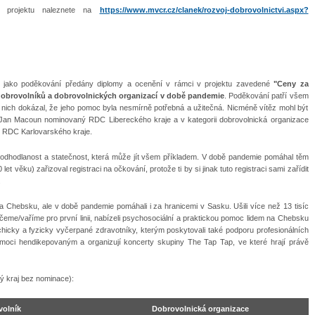
y projektu naleznete na
https://www.mvcr.cz/clanek/rozvoj-dobrovolnictvi.aspx?
é jako poděkování předány diplomy a ocenění v rámci v projektu zavedené
"Ceny za
obrovolníků a dobrovolnických organizací v době pandemie
. Poděkování patří všem
 nich dokázal, že jeho pomoc byla nesmírně potřebná a užitečná. Nicméně vítěz mohl být
ík Jan Macoun nominovaný RDC Libereckého kraje a v kategorii dobrovolnická organizace
é RDC Karlovarského kraje.
 odhodlanost a statečnost, která může jít všem příkladem. V době pandemie pomáhal těm
t věku) zařizoval registraci na očkování, protože ti by si jinak tuto registraci sami zařídit
.
na Chebsku, ale v době pandemie pomáhali i za hranicemi v Sasku. Ušili více než 13 tisíc
eme/vaříme pro první linii, nabízeli psychosociální a praktickou pomoc lidem na Chebsku
chicky a fyzicky vyčerpané zdravotníky, kterým poskytovali také podporu profesionálních
omoci hendikepovaným a organizují koncerty skupiny The Tap Tap, ve které hrají právě
ý kraj bez nominace):
olník
Dobrovolnická organizace