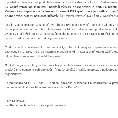
v posledních letech v boji proti obchodování s lidmi k velkému pokroku, zůstává tento
„V České republice jsou nyní největší výzvou obchodování s dětmi a přesun 
Vzájemná spolupráce mezi členskými zeměmi EU i spolupráce jednotlivých států 
obchodování s lidmi naprosto klíčová,“
řekl ministr vnitra Vít Rakušan v úvodním pro
Jedním z aktuálních témat setkání bylo i řešení rizik obchodování s lidmi prchajícími z 
nemá potvrzenou žádnou oběť obchodování s lidmi z řad uprchlíků před válkou na Ukra
výsledky je důležité zejména poskytování dočasné ochrany a integrace uprchlíků do spo
opatření státních orgánů i neziskových organizací.
Česká republika prezentovala společně s Belgií a Německem systém spolupráce národních
obchodování s lidmi, který se realizuje prostřednictvím meziresortní koordinační sku
v této oblasti brána jako příklad dobré praxe.
Nevládní organizace hrají velkou roli v boji proti obchodování s lidmi především v osvět
především v pomoci a ochraně obětí. Proto je důležité i nadále pěstovat a podporovat
organizacemi.
Za předsednictví ČR v Radě EU setkání společně předsedali EU koordinátorka proti 
prevence kriminality na Ministerstvu vnitra Michal Barbořík.
Klára Dlubalová
pověřená řízením odboru tisku a public relations