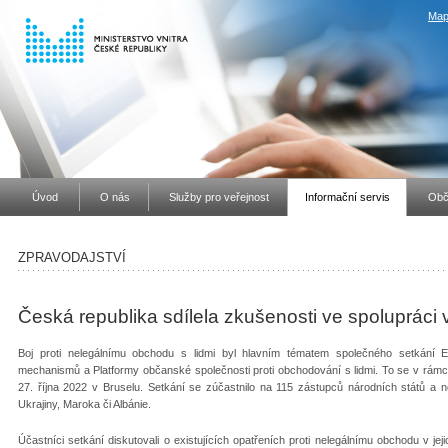
Map
Úvod
O nás
Služby pro veřejnost
Informační servis
Obč
ZPRAVODAJSTVÍ
Česká republika sdílela zkušenosti ve spolupráci v
Boj proti nelegálnímu obchodu s lidmi byl hlavním tématem společného setkání E
mechanismů a Platformy občanské společnosti proti obchodování s lidmi. To se v rámc
27. října 2022 v Bruselu. Setkání se zúčastnilo na 115 zástupců národních států a 
Ukrajiny, Maroka či Albánie.
Účastníci setkání diskutovali o existujících opatřeních proti nelegálnímu obchodu v j