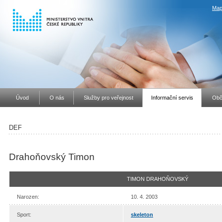
Map
Úvod
O nás
Služby pro veřejnost
Informační servis
Obč
DEF
Drahoňovský Timon
TIMON DRAHOŇOVSKÝ
Narozen:
10. 4. 2003
Sport:
skeleton