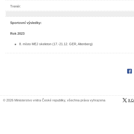
Trenér:
Sportovní výsledky:
Rok 2023
8. místo MEJ skeleton (17.-21.12. GER, Altenberg)
Fac
© 2026 Ministerstvo vnitra České republiky, všechna práva vyhrazena
X C