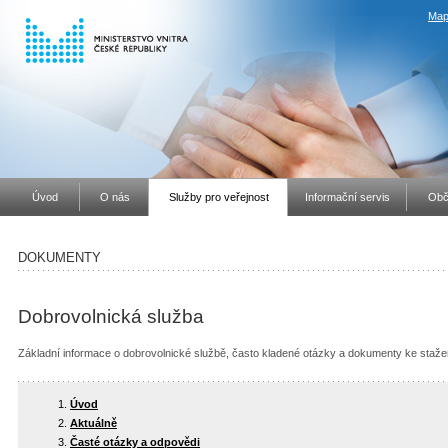
Map
Úvod
O nás
Služby pro veřejnost
Informační servis
Obč
DOKUMENTY
Dobrovolnická služba
Základní informace o dobrovolnické službě, často kladené otázky a dokumenty ke staž
Úvod
Aktuálně
Časté otázky a odpovědi