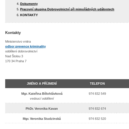
Dokumenty
Pracovní skupina Dobrovolnictví při mimořádných událostech
KONTAKTY
Kontakty
Ministerstvo vnitra
odbor prevence kriminality
oddělení dobrovolnictví
Nad Štolou 3
170 34 Praha 7
JMÉNO A PŘÍJMENÍ
TELEFON
Mgr. Kateřina Bělohlávková
974 832 549
vedoucí oddělení
PhDr. Veronika Kavan
974 832 674
Mgr. Veronika Studzinská
974 832 520