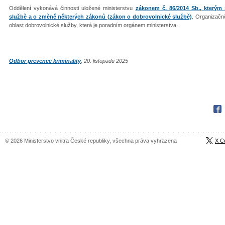
Oddělení vykonává činnosti uložené ministerstvu
zákonem č. 86/2014 Sb., kterým 
službě a o změně některých zákonů (zákon o dobrovolnické službě)
. Organizačně
oblast dobrovolnické služby, která je poradním orgánem ministerstva.
Odbor prevence kriminality
, 20. listopadu 2025
Fac
© 2026 Ministerstvo vnitra České republiky, všechna práva vyhrazena
X C