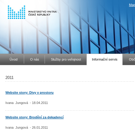
Map
Úvod
O nás
Služby pro veřejnost
Informační servis
Obč
2011
Website story: Divy v prostoru
Ivana Jungová - 18.04.2011
Website story: Brodění za dekadencí
Ivana Jungová - 26.01.2011