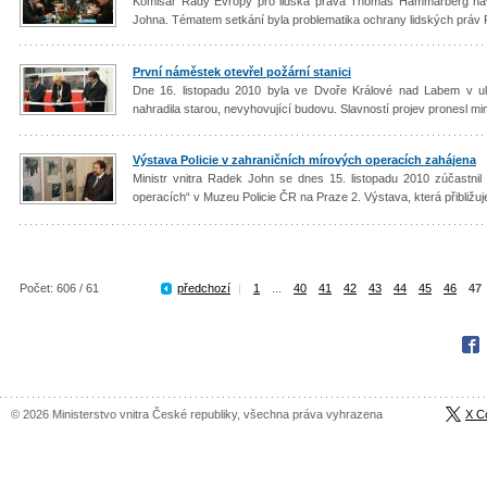
Komisař Rady Evropy pro lidská práva Thomas Hammarberg navšt
Johna. Tématem setkání byla problematika ochrany lidských práv
První náměstek otevřel požární stanici
Dne 16. listopadu 2010 byla ve Dvoře Králové nad Labem v uli
nahradila starou, nevyhovující budovu. Slavností projev pronesl mi
Výstava Policie v zahraničních mírových operacích zahájena
Ministr vnitra Radek John se dnes 15. listopadu 2010 zúčastnil
operacích“ v Muzeu Policie ČR na Praze 2. Výstava, která přibližuj
Počet: 606 / 61
předchozí
|
1
...
40
41
42
43
44
45
46
47
Fac
© 2026 Ministerstvo vnitra České republiky, všechna práva vyhrazena
X C