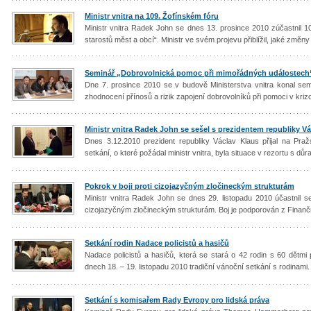
Ministr vnitra na 109. Žofínském fóru
Ministr vnitra Radek John se dnes 13. prosince 2010 zúčastnil 10
starostů měst a obcí“. Ministr ve svém projevu přiblížil, jaké změny 
Seminář „Dobrovolnická pomoc při mimořádných událostech
Dne 7. prosince 2010 se v budově Ministerstva vnitra konal se
zhodnocení přínosů a rizik zapojení dobrovolníků při pomoci v kriz
Ministr vnitra Radek John se sešel s prezidentem republiky 
Dnes 3.12.2010 prezident republiky Václav Klaus přijal na Pr
setkání, o které požádal ministr vnitra, byla situace v rezortu s d
Pokrok v boji proti cizojazyčným zločineckým strukturám
Ministr vnitra Radek John se dnes 29. listopadu 2010 účastnil set
cizojazyčným zločineckým strukturám. Boj je podporován z Finan
Setkání rodin Nadace policistů a hasičů
Nadace policistů a hasičů, která se stará o 42 rodin s 60 dětmi 
dnech 18. – 19. listopadu 2010 tradiční vánoční setkání s rodinami.
Setkání s komisařem Rady Evropy pro lidská práva