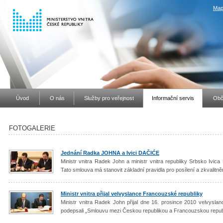
Map
Úvod
O nás
Služby pro veřejnost
Informační servis
Obč
FOTOGALERIE
Jednání Radka JOHNA a Ivici DAČIĆE
Ministr vnitra Radek John a ministr vnitra republiky Srbsko Ivica
Tato smlouva má stanovit základní pravidla pro posílení a zkvalitně
Ministr vnitra přijal velvyslance Francouzské republiky
Ministr vnitra Radek John přijal dne 16. prosince 2010 velvysl
podepsali „Smlouvu mezi Českou republikou a Francouzskou republ